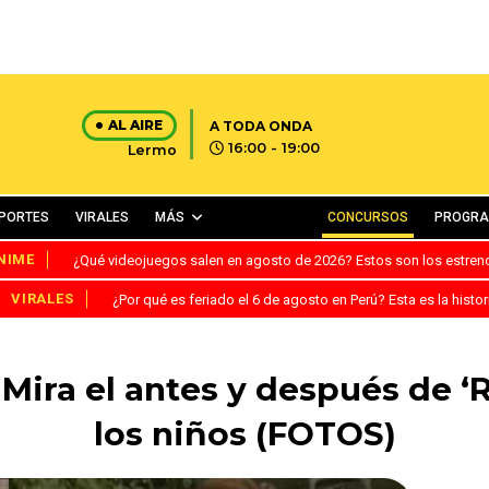
AL AIRE
A TODA ONDA
16:00 - 19:00
Lermo
PORTES
VIRALES
MÁS
CONCURSOS
PROGR
NIME
¿Qué videojuegos salen en agosto de 2026? Estos son los estre
VIRALES
¿Por qué es feriado el 6 de agosto en Perú? Esta es la histor
 Mira el antes y después de ‘
los niños (FOTOS)