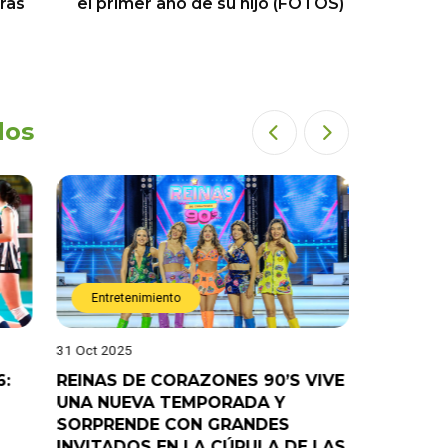
ras
el primer año de su hijo (FOTOS)
dos
imiento
Entretenimiento
28 Oct 2025
E CORAZONES 90’S VIVE
¡”Good Time” no va más! 
VA TEMPORADA Y
“Pelao” anuncia el fin del
DE CON GRANDES
programa en el canal de
S EN LA CÚPULA DE LAS