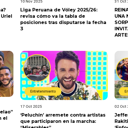
10 Nov 2025
31 Oct
na?
Liga Peruana de Vóley 2025/26:
REIN
Uriel
revisa cómo va la tabla de
UNA 
posiciones tras disputarse la fecha
SORP
3
INVI
ARTE
Entretenimiento
E
17 Oct 2025
02 Oct
Pelao”
‘Peluchín’ arremete contra artistas
Jeffe
 el
que participaron en la marcha:
Rakit
“Miserables”
‘Enfo