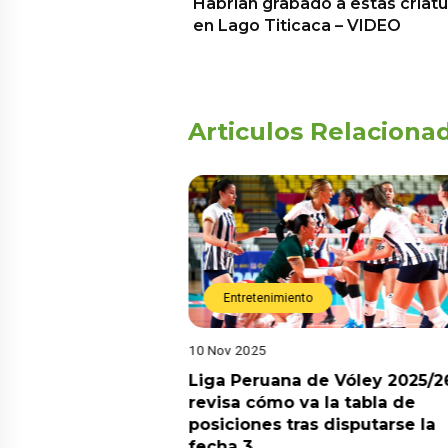
Habrían grabado a estas criatu
en Lago Titicaca – VIDEO
Articulos Relaciona
Entretenimiento
Entreten
10 Nov 2025
31 Oct 2025
?
Liga Peruana de Vóley 2025/26:
REINAS D
revisa cómo va la tabla de
UNA NUE
posiciones tras disputarse la
SORPREN
fecha 3
INVITADO