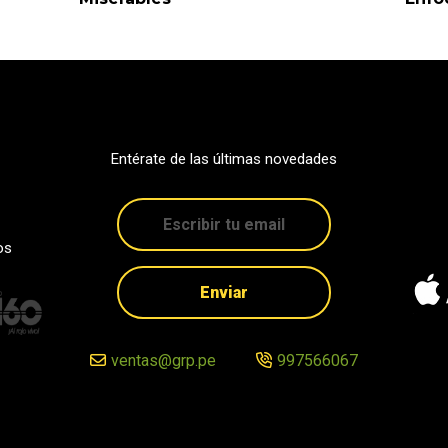
Entérate de las últimas novedades
os
Enviar
ventas@grp.pe
997566067