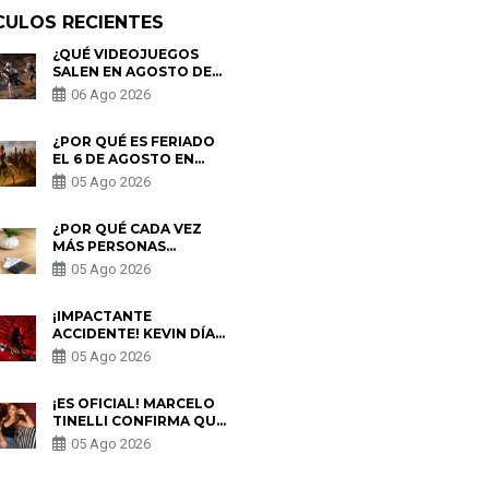
CULOS RECIENTES
¿QUÉ VIDEOJUEGOS
SALEN EN AGOSTO DE
2026? ESTOS SON LOS
06 Ago 2026
ESTRENOS MÁS
ESPERADOS
¿POR QUÉ ES FERIADO
EL 6 DE AGOSTO EN
PERÚ? ESTA ES LA
05 Ago 2026
HISTORIA
¿POR QUÉ CADA VEZ
MÁS PERSONAS
UTILIZAN UNA VPN
05 Ago 2026
PARA PROTEGER SU
PRIVACIDAD?
¡IMPACTANTE
ACCIDENTE! KEVIN DÍAZ
CAE DESDE OCHO
05 Ago 2026
METROS EN “ESTO ES
GUERRA” Y GENERA
PREOCUPACIÓN
¡ES OFICIAL! MARCELO
TINELLI CONFIRMA QUE
REGRESÓ CON MILETT
05 Ago 2026
FIGUEROA: “EL AMOR
PUDO MÁS”