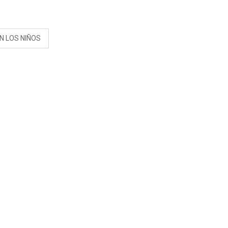
S
N LOS NIÑOS