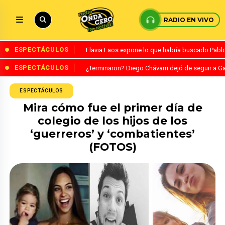
RADIO EN VIVO
ESPECTÁCULOS
Flavia Laos expone lo que habría buscado Pablo 
ESPECTÁCULOS
¿Terminaron? Diego Chávarri dejó de seguir a Ga
ESPECTÁCULOS
Mira cómo fue el primer día de
colegio de los hijos de los
‘guerreros’ y ‘combatientes’
(FOTOS)