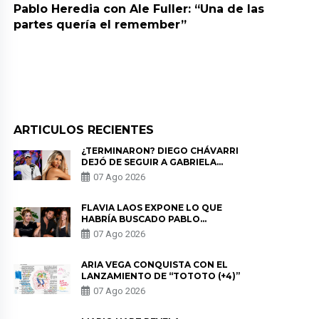
Pablo Heredia con Ale Fuller: “Una de las
partes quería el remember”
ARTICULOS RECIENTES
¿TERMINARON? DIEGO CHÁVARRI
DEJÓ DE SEGUIR A GABRIELA
HERRERA Y ANUNCIA SU SALIDA
07 Ago 2026
DE PÓDCAST
FLAVIA LAOS EXPONE LO QUE
HABRÍA BUSCADO PABLO
HEREDIA CON ALE FULLER: “UNA
07 Ago 2026
DE LAS PARTES QUERÍA EL
REMEMBER”
ARIA VEGA CONQUISTA CON EL
LANZAMIENTO DE “TOTOTO (+4)”
07 Ago 2026