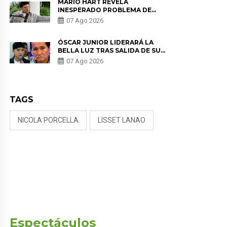
MARIO HART REVELA
INESPERADO PROBLEMA DE
SALUD ANTES DE SEPARARSE DE
07 Ago 2026
KORINA: “ME ENCONTRARON UN
TUMOR”
ÓSCAR JUNIOR LIDERARÁ LA
BELLA LUZ TRAS SALIDA DE SU
PADRE POR POLÉMICA CON
07 Ago 2026
NALDY SALDAÑA
TAGS
NICOLA PORCELLA
LISSET LANAO
Espectáculos