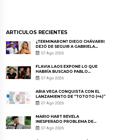
ARTICULOS RECIENTES
¿TERMINARON? DIEGO CHÁVARRI
DEJÓ DE SEGUIR A GABRIELA
HERRERA Y ANUNCIA SU SALIDA
07 Ago 2026
DE PÓDCAST
FLAVIA LAOS EXPONE LO QUE
HABRÍA BUSCADO PABLO
HEREDIA CON ALE FULLER: “UNA
07 Ago 2026
DE LAS PARTES QUERÍA EL
REMEMBER”
ARIA VEGA CONQUISTA CON EL
LANZAMIENTO DE “TOTOTO (+4)”
07 Ago 2026
MARIO HART REVELA
INESPERADO PROBLEMA DE
SALUD ANTES DE SEPARARSE DE
07 Ago 2026
KORINA: “ME ENCONTRARON UN
TUMOR”