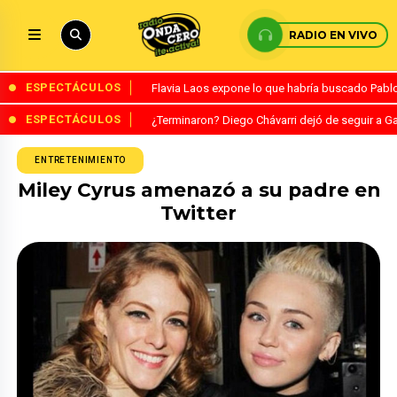
RADIO EN VIVO
ESPECTÁCULOS
Flavia Laos expone lo que habría buscado Pablo 
ESPECTÁCULOS
¿Terminaron? Diego Chávarri dejó de seguir a Ga
ENTRETENIMIENTO
Miley Cyrus amenazó a su padre en
Twitter