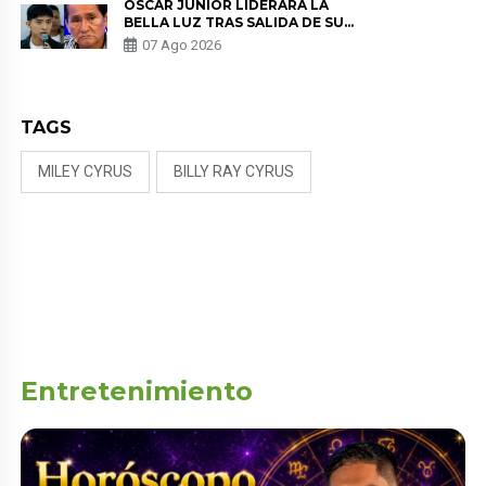
ÓSCAR JUNIOR LIDERARÁ LA
BELLA LUZ TRAS SALIDA DE SU
PADRE POR POLÉMICA CON
07 Ago 2026
NALDY SALDAÑA
TAGS
MILEY CYRUS
BILLY RAY CYRUS
Entretenimiento