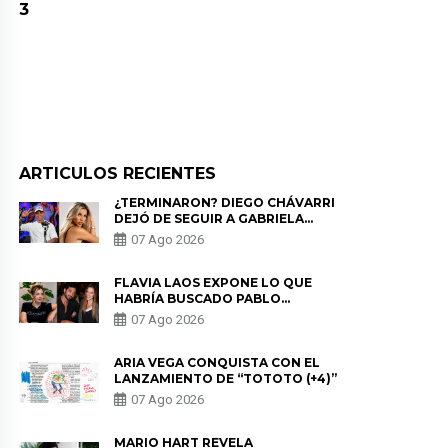
3
ARTICULOS RECIENTES
¿TERMINARON? DIEGO CHÁVARRI
DEJÓ DE SEGUIR A GABRIELA
HERRERA Y ANUNCIA SU SALIDA
07 Ago 2026
DE PÓDCAST
FLAVIA LAOS EXPONE LO QUE
HABRÍA BUSCADO PABLO
HEREDIA CON ALE FULLER: “UNA
07 Ago 2026
DE LAS PARTES QUERÍA EL
REMEMBER”
ARIA VEGA CONQUISTA CON EL
LANZAMIENTO DE “TOTOTO (+4)”
07 Ago 2026
MARIO HART REVELA