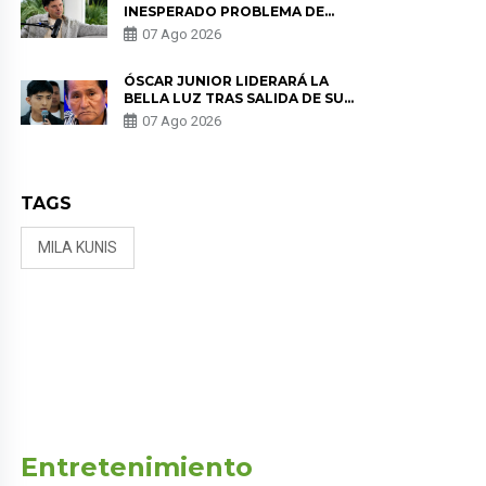
INESPERADO PROBLEMA DE
SALUD ANTES DE SEPARARSE DE
07 Ago 2026
KORINA: “ME ENCONTRARON UN
TUMOR”
ÓSCAR JUNIOR LIDERARÁ LA
BELLA LUZ TRAS SALIDA DE SU
PADRE POR POLÉMICA CON
07 Ago 2026
NALDY SALDAÑA
TAGS
MILA KUNIS
Entretenimiento