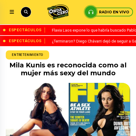
RADIO EN VIVO
ESPECTÁCULOS
Flavia Laos expone lo que habría buscado Pablo 
ESPECTÁCULOS
¿Terminaron? Diego Chávarri dejó de seguir a Ga
ENTRETENIMIENTO
Mila Kunis es reconocida como al
mujer más sexy del mundo