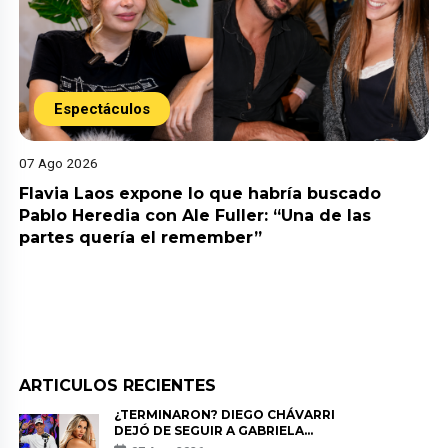
Espectáculos
07 Ago 2026
Flavia Laos expone lo que habría buscado
Pablo Heredia con Ale Fuller: “Una de las
partes quería el remember”
ARTICULOS RECIENTES
¿TERMINARON? DIEGO CHÁVARRI
DEJÓ DE SEGUIR A GABRIELA
HERRERA Y ANUNCIA SU SALIDA