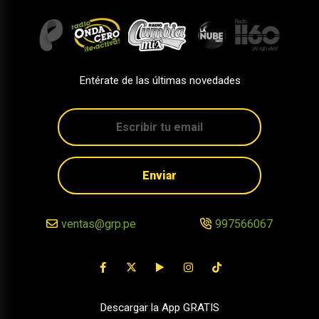
Entérate de las últimas novedades
Enviar
ventas@grp.pe
997566067
Descargar la App GRATIS