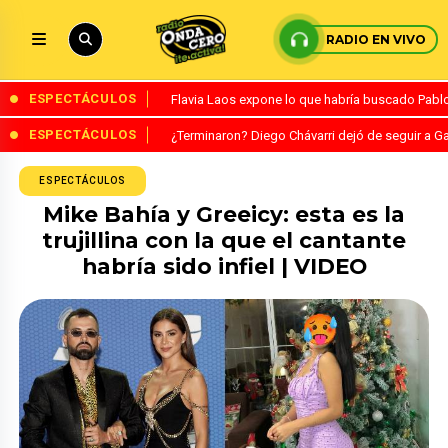
RADIO EN VIVO
ESPECTÁCULOS
Flavia Laos expone lo que habría buscado Pablo 
ESPECTÁCULOS
¿Terminaron? Diego Chávarri dejó de seguir a Ga
ESPECTÁCULOS
Mike Bahía y Greeicy: esta es la
trujillina con la que el cantante
habría sido infiel | VIDEO