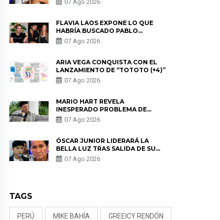
07 Ago 2026
DE PÓDCAST
FLAVIA LAOS EXPONE LO QUE
HABRÍA BUSCADO PABLO
HEREDIA CON ALE FULLER: “UNA
07 Ago 2026
DE LAS PARTES QUERÍA EL
REMEMBER”
ARIA VEGA CONQUISTA CON EL
LANZAMIENTO DE “TOTOTO (+4)”
07 Ago 2026
MARIO HART REVELA
INESPERADO PROBLEMA DE
SALUD ANTES DE SEPARARSE DE
07 Ago 2026
KORINA: “ME ENCONTRARON UN
TUMOR”
ÓSCAR JUNIOR LIDERARÁ LA
BELLA LUZ TRAS SALIDA DE SU
PADRE POR POLÉMICA CON
07 Ago 2026
NALDY SALDAÑA
TAGS
PERÚ
MIKE BAHÍA
GREEICY RENDÓN