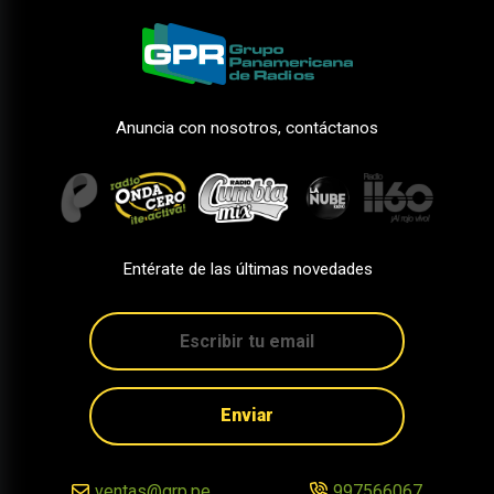
Anuncia con nosotros, contáctanos
Entérate de las últimas novedades
Enviar
ventas@grp.pe
997566067