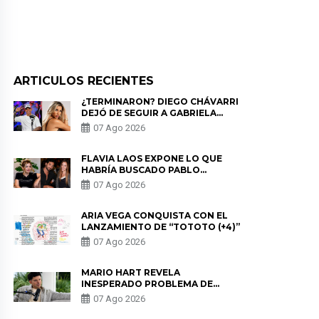
ARTICULOS RECIENTES
¿TERMINARON? DIEGO CHÁVARRI
DEJÓ DE SEGUIR A GABRIELA
HERRERA Y ANUNCIA SU SALIDA
07 Ago 2026
DE PÓDCAST
FLAVIA LAOS EXPONE LO QUE
HABRÍA BUSCADO PABLO
HEREDIA CON ALE FULLER: “UNA
07 Ago 2026
DE LAS PARTES QUERÍA EL
REMEMBER”
ARIA VEGA CONQUISTA CON EL
LANZAMIENTO DE “TOTOTO (+4)”
07 Ago 2026
MARIO HART REVELA
INESPERADO PROBLEMA DE
SALUD ANTES DE SEPARARSE DE
07 Ago 2026
KORINA: “ME ENCONTRARON UN
TUMOR”