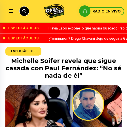
RADIO EN VIVO
ESPECTÁCULOS
Flavia Laos expone lo que habría buscado Pablo 
ESPECTÁCULOS
¿Terminaron? Diego Chávarri dejó de seguir a Ga
ESPECTÁCULOS
Michelle Soifer revela que sigue
casada con Paul Fernández: “No sé
nada de él”