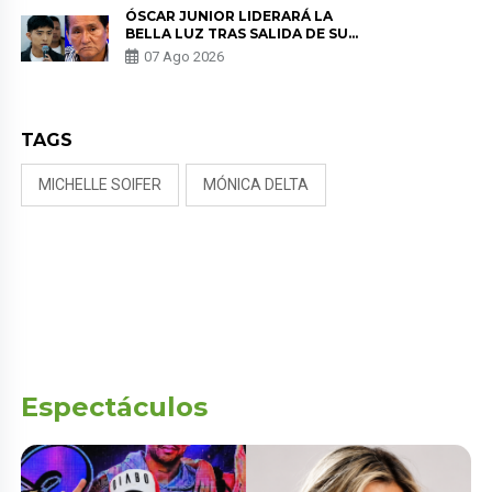
ÓSCAR JUNIOR LIDERARÁ LA
BELLA LUZ TRAS SALIDA DE SU
PADRE POR POLÉMICA CON
07 Ago 2026
NALDY SALDAÑA
TAGS
MICHELLE SOIFER
MÓNICA DELTA
Espectáculos