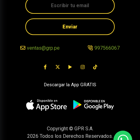
Enviar
ventas@grp.pe
997566067
Descargar la App GRATIS
Copyright © GPR S.A.
2026
Todos los Derechos Reservados.