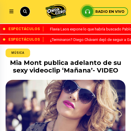
RADIO EN VIVO
ESPECTÁCULOS
Flavia Laos expone lo que habría buscado Pablo 
ESPECTÁCULOS
¿Terminaron? Diego Chávarri dejó de seguir a Ga
MÚSICA
Mia Mont publica adelanto de su
sexy videoclip ‘Mañana’- VIDEO