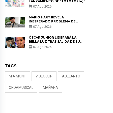
LANZAMIENTO DE “TOTOTO (+4)”
07 Ago 2026
MARIO HART REVELA
INESPERADO PROBLEMA DE
SALUD ANTES DE SEPARARSE DE
07 Ago 2026
KORINA: “ME ENCONTRARON UN
TUMOR”
ÓSCAR JUNIOR LIDERARÁ LA
BELLA LUZ TRAS SALIDA DE SU
PADRE POR POLÉMICA CON
07 Ago 2026
NALDY SALDAÑA
TAGS
MIA MONT
VIDEOCLIP
ADELANTO
ONDAMUSICAL
MAÑANA