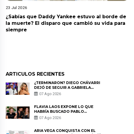
23 Jul 2026
¿Sabías que Daddy Yankee estuvo al borde de
la muerte? El disparo que cambió su vida para
siempre
ARTICULOS RECIENTES
¿TERMINARON? DIEGO CHÁVARRI
DEJÓ DE SEGUIR A GABRIELA
HERRERA Y ANUNCIA SU SALIDA
07 Ago 2026
DE PÓDCAST
FLAVIA LAOS EXPONE LO QUE
HABRÍA BUSCADO PABLO
HEREDIA CON ALE FULLER: “UNA
07 Ago 2026
DE LAS PARTES QUERÍA EL
REMEMBER”
ARIA VEGA CONQUISTA CON EL