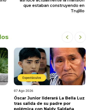
tino
así luce actualmente la mansión
que estaban construyendo en
Trujillo
dos
Espectáculos
Espect
07 Ago 2026
05 Ago 202
Óscar Junior liderará La Bella Luz
¡Impacta
tras salida de su padre por
Díaz ca
polémica con Naldy Saldaña
“Esto es