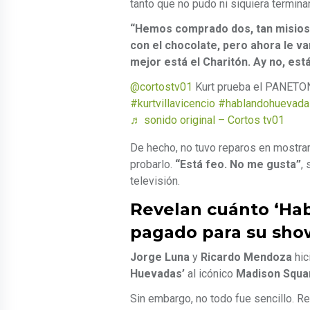
tanto que no pudo ni siquiera terminar
“Hemos comprado dos, tan misios 
con el chocolate, pero ahora le v
mejor está el Charitón. Ay no, est
@cortostv01
Kurt prueba el PANETO
#kurtvillavicencio
#hablandohuevada
♬ sonido original – Cortos tv01
De hecho, no tuvo reparos en mostra
probarlo.
“Está feo. No me gusta”
,
televisión.
Revelan cuánto ‘Ha
pagado para su sho
Jorge Luna
y
Ricardo Mendoza
hic
Huevadas’
al icónico
Madison Squa
Sin embargo, no todo fue sencillo. R