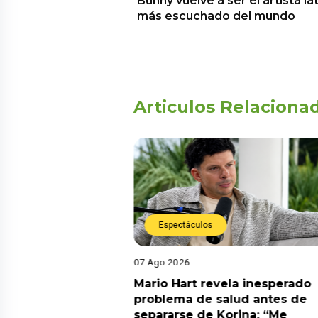
Bunny vuelve a ser el artista la
más escuchado del mundo
Articulos Relaciona
Espectáculos
07 Ago 2026
pone lo que habría
Mario Hart revela inesperado
 Heredia con Ale
problema de salud antes de
 las partes quería
separarse de Korina: “Me