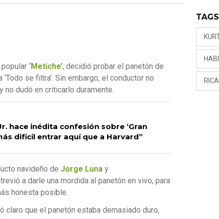
TAG
KURT
HAB
l popular
‘Metiche’
, decidió probar el panetón de
 ‘Todo se filtra’. Sin embargo, el conductor no
RIC
 no dudó en criticarlo duramente.
Jr. hace inédita confesión sobre ‘Gran
ás difícil entrar aquí que a Harvard”
oducto navideño de
Jorge Luna
y
atrevió a darle una mordida al panetón en vivo, para
más honesta posible.
jó claro que el panetón estaba demasiado duro,