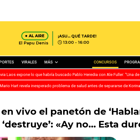
AL AIRE
¡ASU… QUÉ TARDE!
13:00 - 16:00
El Papu Denis
PORTES
VIRALES
MÁS
CONCURSOS
PROGR
avia Laos expone lo que habría buscado Pablo Heredia con Ale Fuller: “Una de
Mario Hart revela inesperado problema de salud antes de separarse de Korin
en vivo el panetón de ‘Habl
o ‘destruye’: «Ay no… Esta dur