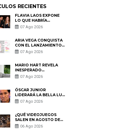
CULOS RECIENTES
FLAVIA LAOS EXPONE
LO QUE HABRÍA
BUSCADO PABLO
07 Ago 2026
HEREDIA CON ALE
FULLER: “UNA DE LAS
PARTES QUERÍA EL
ARIA VEGA CONQUISTA
REMEMBER”
CON EL LANZAMIENTO
DE “TOTOTO (+4)”
07 Ago 2026
MARIO HART REVELA
INESPERADO
PROBLEMA DE SALUD
07 Ago 2026
ANTES DE SEPARARSE
DE KORINA: “ME
ENCONTRARON UN
ÓSCAR JUNIOR
TUMOR”
LIDERARÁ LA BELLA LUZ
TRAS SALIDA DE SU
07 Ago 2026
PADRE POR POLÉMICA
CON NALDY SALDAÑA
¿QUÉ VIDEOJUEGOS
SALEN EN AGOSTO DE
2026? ESTOS SON LOS
06 Ago 2026
ESTRENOS MÁS
ESPERADOS