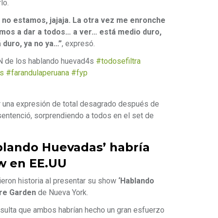
lo.
no estamos, jajaja. La otra vez me enronche
amos a dar a todos… a ver… está medio duro,
á duro, ya no ya…”
, expresó.
N de los hablando huevad4s
#todosefiltra
s
#farandulaperuana
#fyp
r una expresión de total desagrado después de
 sentenció, sorprendiendo a todos en el set de
blando Huevadas’ habría
w en EE.UU
ieron historia al presentar su show
‘Hablando
re Garden
de Nueva York.
esulta que ambos habrían hecho un gran esfuerzo