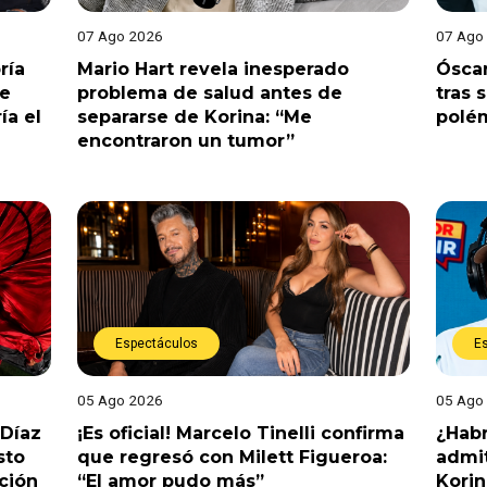
07 Ago 2026
07 Ago
ría
Mario Hart revela inesperado
Óscar
le
problema de salud antes de
tras 
ía el
separarse de Korina: “Me
polé
encontraron un tumor”
Espectáculos
E
05 Ago 2026
05 Ago
 Díaz
¡Es oficial! Marcelo Tinelli confirma
¿Habr
sto
que regresó con Milett Figueroa:
admit
ción
“El amor pudo más”
Korin