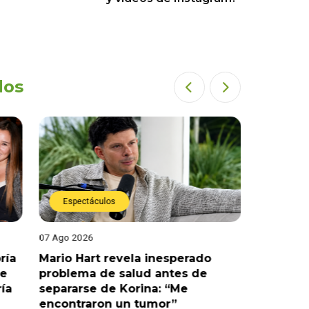
dos
Espectáculos
Espect
07 Ago 2026
07 Ago 202
ría
Mario Hart revela inesperado
Óscar Ju
le
problema de salud antes de
tras sal
ría
separarse de Korina: “Me
polémic
encontraron un tumor”