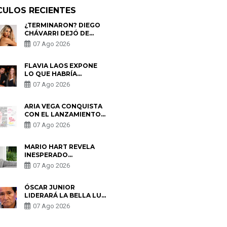
CULOS RECIENTES
¿TERMINARON? DIEGO
CHÁVARRI DEJÓ DE
SEGUIR A GABRIELA
07 Ago 2026
HERRERA Y ANUNCIA SU
SALIDA DE PÓDCAST
FLAVIA LAOS EXPONE
LO QUE HABRÍA
BUSCADO PABLO
07 Ago 2026
HEREDIA CON ALE
FULLER: “UNA DE LAS
PARTES QUERÍA EL
ARIA VEGA CONQUISTA
REMEMBER”
CON EL LANZAMIENTO
DE “TOTOTO (+4)”
07 Ago 2026
MARIO HART REVELA
INESPERADO
PROBLEMA DE SALUD
07 Ago 2026
ANTES DE SEPARARSE
DE KORINA: “ME
ENCONTRARON UN
ÓSCAR JUNIOR
TUMOR”
LIDERARÁ LA BELLA LUZ
TRAS SALIDA DE SU
07 Ago 2026
PADRE POR POLÉMICA
CON NALDY SALDAÑA