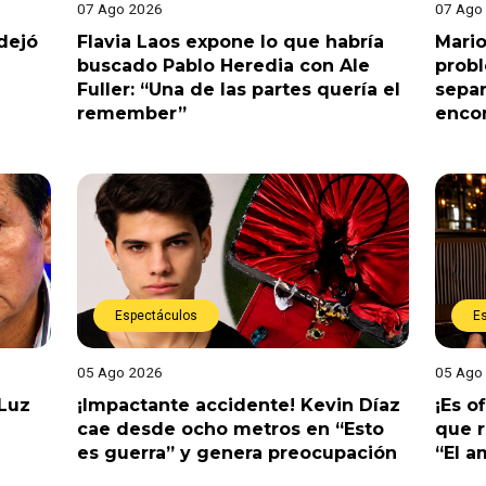
07 Ago 2026
07 Ago
dejó
Flavia Laos expone lo que habría
Mario
buscado Pablo Heredia con Ale
prob
Fuller: “Una de las partes quería el
separ
remember”
enco
Espectáculos
E
05 Ago 2026
05 Ago
 Luz
¡Impactante accidente! Kevin Díaz
¡Es o
cae desde ocho metros en “Esto
que r
es guerra” y genera preocupación
“El 