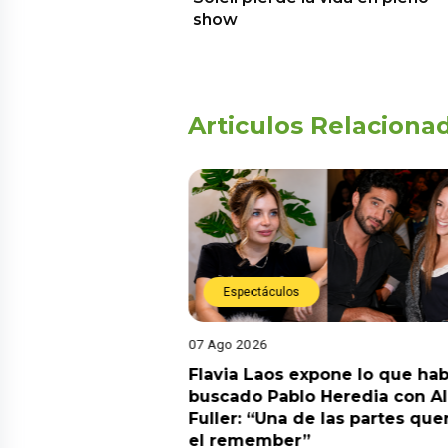
show
Articulos Relaciona
Espectáculos
07 Ago 2026
Diego Chávarri
Flavia Laos expone lo que hab
 a Gabriela Herrera
buscado Pablo Heredia con A
alida de pódcast
Fuller: “Una de las partes que
el remember”