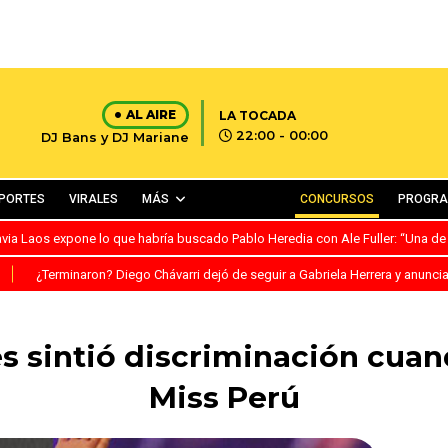
AL AIRE
LA TOCADA
22:00 - 00:00
DJ Bans y DJ Mariane
PORTES
VIRALES
MÁS
CONCURSOS
PROGR
avia Laos expone lo que habría buscado Pablo Heredia con Ale Fuller: “Una de
S
¿Terminaron? Diego Chávarri dejó de seguir a Gabriela Herrera y anunci
s sintió discriminación cuan
Miss Perú