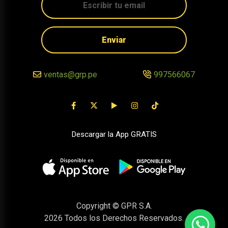
Enviar
ventas@grp.pe
997566067
Descargar la App GRATIS
Copyright © GPR S.A.
2026
Todos los Derechos Reservados.