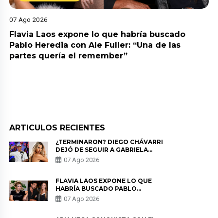
07 Ago 2026
Flavia Laos expone lo que habría buscado
Pablo Heredia con Ale Fuller: “Una de las
partes quería el remember”
ARTICULOS RECIENTES
¿TERMINARON? DIEGO CHÁVARRI
DEJÓ DE SEGUIR A GABRIELA
HERRERA Y ANUNCIA SU SALIDA
07 Ago 2026
DE PÓDCAST
FLAVIA LAOS EXPONE LO QUE
HABRÍA BUSCADO PABLO
HEREDIA CON ALE FULLER: “UNA
07 Ago 2026
DE LAS PARTES QUERÍA EL
REMEMBER”