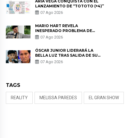
ARIA VEGA CONQUISTA CON EL
LANZAMIENTO DE “TOTOTO (+4)”
07 Ago 2026
MARIO HART REVELA
INESPERADO PROBLEMA DE
SALUD ANTES DE SEPARARSE DE
07 Ago 2026
KORINA: “ME ENCONTRARON UN
TUMOR”
ÓSCAR JUNIOR LIDERARÁ LA
BELLA LUZ TRAS SALIDA DE SU
PADRE POR POLÉMICA CON
07 Ago 2026
NALDY SALDAÑA
TAGS
REALITY
MELISSA PAREDES
EL GRAN SHOW