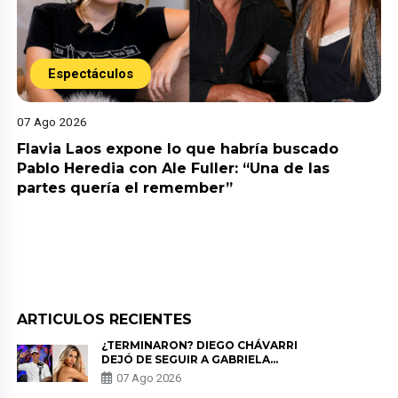
Espectáculos
07 Ago 2026
Flavia Laos expone lo que habría buscado
Pablo Heredia con Ale Fuller: “Una de las
partes quería el remember”
ARTICULOS RECIENTES
¿TERMINARON? DIEGO CHÁVARRI
DEJÓ DE SEGUIR A GABRIELA
HERRERA Y ANUNCIA SU SALIDA
07 Ago 2026
DE PÓDCAST