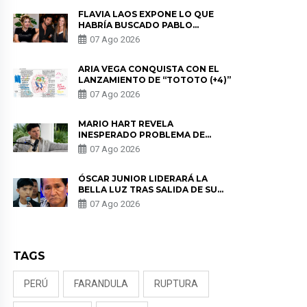
FLAVIA LAOS EXPONE LO QUE
HABRÍA BUSCADO PABLO
HEREDIA CON ALE FULLER: “UNA
07 Ago 2026
DE LAS PARTES QUERÍA EL
REMEMBER”
ARIA VEGA CONQUISTA CON EL
LANZAMIENTO DE “TOTOTO (+4)”
07 Ago 2026
MARIO HART REVELA
INESPERADO PROBLEMA DE
SALUD ANTES DE SEPARARSE DE
07 Ago 2026
KORINA: “ME ENCONTRARON UN
TUMOR”
ÓSCAR JUNIOR LIDERARÁ LA
BELLA LUZ TRAS SALIDA DE SU
PADRE POR POLÉMICA CON
07 Ago 2026
NALDY SALDAÑA
TAGS
PERÚ
FARANDULA
RUPTURA