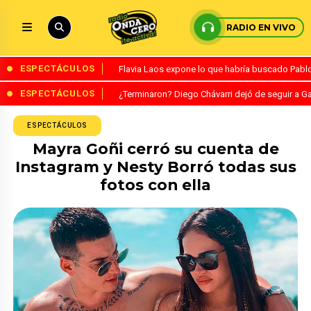
RADIO EN VIVO
ESPECTÁCULOS
Flavia Laos expone lo que habría buscado Pablo 
ESPECTÁCULOS
¿Terminaron? Diego Chávarri dejó de seguir a Ga
ESPECTÁCULOS
Mayra Goñi cerró su cuenta de
Instagram y Nesty Borró todas sus
fotos con ella