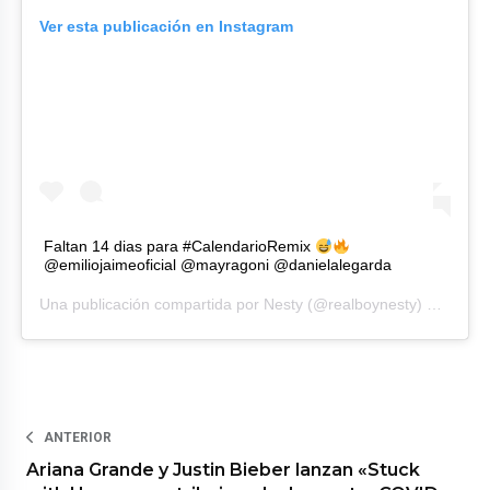
Ver esta publicación en Instagram
Faltan 14 dias para #CalendarioRemix
@emiliojaimeoficial @mayragoni @danielalegarda
Una publicación compartida por
Nesty
(@realboynesty) el
1 de M
ANTERIOR
Ariana Grande y Justin Bieber lanzan «Stuck