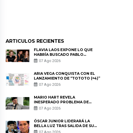
ARTICULOS RECIENTES
FLAVIA LAOS EXPONE LO QUE
HABRÍA BUSCADO PABLO
HEREDIA CON ALE FULLER: “UNA
07 Ago 2026
DE LAS PARTES QUERÍA EL
REMEMBER”
ARIA VEGA CONQUISTA CON EL
LANZAMIENTO DE “TOTOTO (+4)”
07 Ago 2026
MARIO HART REVELA
INESPERADO PROBLEMA DE
SALUD ANTES DE SEPARARSE DE
07 Ago 2026
KORINA: “ME ENCONTRARON UN
TUMOR”
ÓSCAR JUNIOR LIDERARÁ LA
BELLA LUZ TRAS SALIDA DE SU
PADRE POR POLÉMICA CON
07 Ago 2026