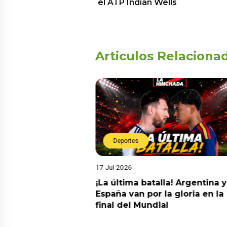
el ATP Indian Wells
Articulos Relaciona
Deportes
17 Jul 2026
da estrella!
¡La última batalla! Argentina y
 a Argentina y se
España van por la gloria en la
el nuevo campeón
final del Mundial