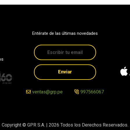
Entérate de las últimas novedades
os
Enviar
ventas@grp.pe
997566067
Copyright © GPR S.A. |
2026
Todos los Derechos Reservados.