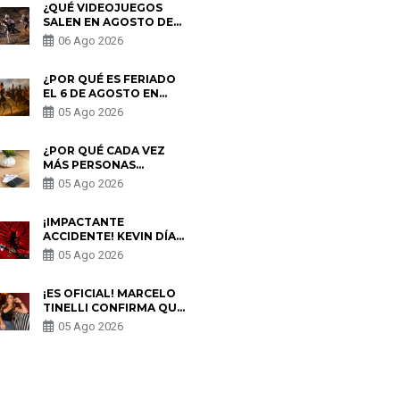
¿QUÉ VIDEOJUEGOS
SALEN EN AGOSTO DE
2026? ESTOS SON LOS
06 Ago 2026
ESTRENOS MÁS
ESPERADOS
¿POR QUÉ ES FERIADO
EL 6 DE AGOSTO EN
PERÚ? ESTA ES LA
05 Ago 2026
HISTORIA
¿POR QUÉ CADA VEZ
MÁS PERSONAS
UTILIZAN UNA VPN
05 Ago 2026
PARA PROTEGER SU
PRIVACIDAD?
¡IMPACTANTE
ACCIDENTE! KEVIN DÍAZ
CAE DESDE OCHO
05 Ago 2026
METROS EN “ESTO ES
GUERRA” Y GENERA
PREOCUPACIÓN
¡ES OFICIAL! MARCELO
TINELLI CONFIRMA QUE
REGRESÓ CON MILETT
05 Ago 2026
FIGUEROA: “EL AMOR
PUDO MÁS”
S