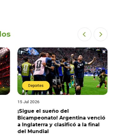
dos
Deportes
Deport
15 Jul 2026
14 Jul 2026
¡Sigue el sueño del
¡Sueña c
Bicampeonato! Argentina venció
venció 2-
a Inglaterra y clasificó a la final
la final 
del Mundial