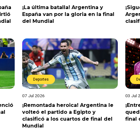
spaña
¡La última batalla! Argentina y
¡Sigu
rtió
España van por la gloria en la final
Argen
dial
del Mundial
clasi
Deportes
D
07 Jul 2026
03 Jul 
enció
¡Remontada heroica! Argentina le
¡Entr
nal
volteó el partido a Egipto y
queda
clasificó a los cuartos de final del
final
Mundial