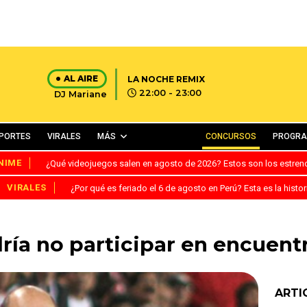
AL AIRE
LA NOCHE REMIX
22:00 - 23:00
DJ Mariane
PORTES
VIRALES
MÁS
CONCURSOS
PROGR
NIME
¿Qué videojuegos salen en agosto de 2026? Estos son los estre
VIRALES
¿Por qué es feriado el 6 de agosto en Perú? Esta es la histor
ría no participar en encuentr
ARTI