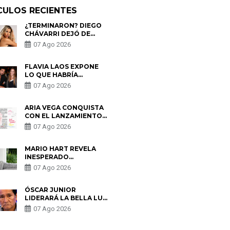
CULOS RECIENTES
¿TERMINARON? DIEGO
CHÁVARRI DEJÓ DE
SEGUIR A GABRIELA
07 Ago 2026
HERRERA Y ANUNCIA SU
SALIDA DE PÓDCAST
FLAVIA LAOS EXPONE
LO QUE HABRÍA
BUSCADO PABLO
07 Ago 2026
HEREDIA CON ALE
FULLER: “UNA DE LAS
PARTES QUERÍA EL
ARIA VEGA CONQUISTA
REMEMBER”
CON EL LANZAMIENTO
DE “TOTOTO (+4)”
07 Ago 2026
MARIO HART REVELA
INESPERADO
PROBLEMA DE SALUD
07 Ago 2026
ANTES DE SEPARARSE
DE KORINA: “ME
ENCONTRARON UN
ÓSCAR JUNIOR
TUMOR”
LIDERARÁ LA BELLA LUZ
TRAS SALIDA DE SU
07 Ago 2026
PADRE POR POLÉMICA
CON NALDY SALDAÑA