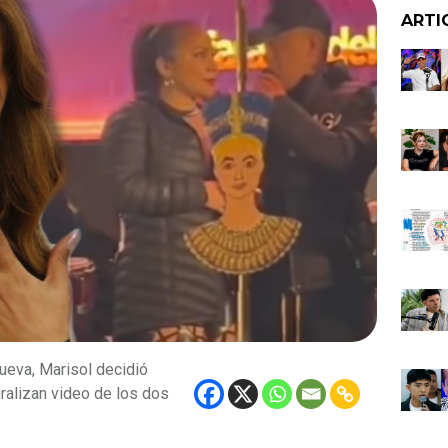
ARTI
Cueva, Marisol decidió
ralizan video de los dos