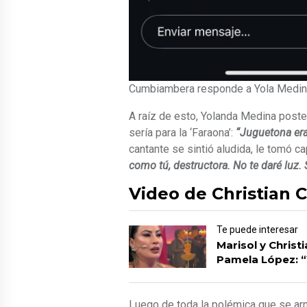
Cumbiambera responde a Yola Medina
A raíz de esto, Yolanda Medina poste
sería para la ‘Faraona’:
“Juguetona eras,
cantante se sintió aludida, le tomó ca
como tú, destructora. No te daré luz.
Video de Christian C
Te puede interesar
Marisol y Chris
Pamela López: “
Luego de toda la polémica que se armó 