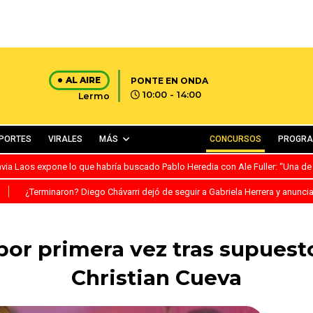
AL AIRE
PONTE EN ONDA
10:00 - 14:00
Lermo
PORTES
VIRALES
MÁS
CONCURSOS
PROGR
avia Laos expone lo que habría buscado Pablo Heredia con Ale Fuller: “Una de
S
¿Terminaron? Diego Chávarri dejó de seguir a Gabriela Herrera y anunci
 por primera vez tras supues
Christian Cueva