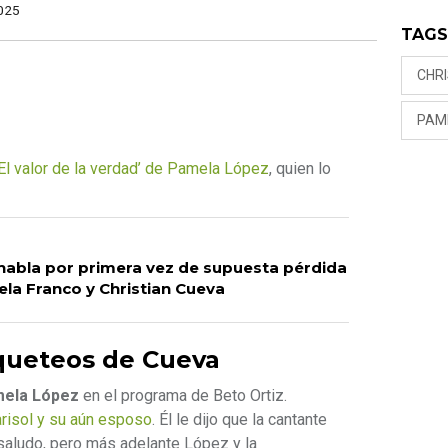
025
TAG
CHR
PAM
‘El valor de la verdad’ de Pamela López
, quien lo
habla por primera vez de supuesta pérdida
ela Franco y Christian Cueva
oqueteos de Cueva
ela López
en el programa de Beto Ortiz.
risol y su aún esposo
. Él le dijo que la cantante
 saludo, pero más adelante López y la