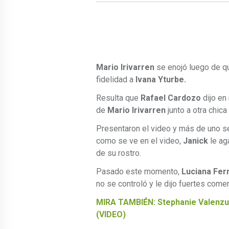
Mario Irivarren
se enojó luego de qu
fidelidad a
Ivana Yturbe.
Resulta que
Rafael Cardozo
dijo en
de
Mario Irivarren
junto a otra chica
Presentaron el video y más de uno s
como se ve en el video,
Janick
le aga
de su rostro.
Pasado este momento,
Luciana Fer
no se controló y le dijo fuertes comen
MIRA TAMBIÉN: Stephanie Valenzuel
(VIDEO)