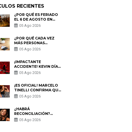
CULOS RECIENTES
¿POR QUÉ ES FERIADO
EL 6 DE AGOSTO EN
PERÚ? ESTA ES LA
05 Ago 2026
HISTORIA
¿POR QUÉ CADA VEZ
MÁS PERSONAS
UTILIZAN UNA VPN
05 Ago 2026
PARA PROTEGER SU
PRIVACIDAD?
¡IMPACTANTE
ACCIDENTE! KEVIN DÍAZ
CAE DESDE OCHO
05 Ago 2026
METROS EN “ESTO ES
GUERRA” Y GENERA
PREOCUPACIÓN
¡ES OFICIAL! MARCELO
TINELLI CONFIRMA QUE
REGRESÓ CON MILETT
05 Ago 2026
FIGUEROA: “EL AMOR
PUDO MÁS”
¿HABRÁ
RECONCILIACIÓN?
MARIO HART ADMITE
05 Ago 2026
QUE PODRÍA VOLVER
CON KORINA