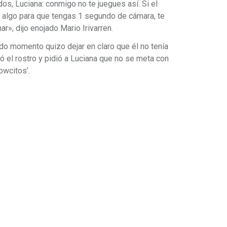
odos, Luciana: conmigo no te juegues así. Si el
 algo para que tengas 1 segundo de cámara, te
r», dijo enojado Mario Irivarren.
odo momento quizo dejar en claro que él no tenía
ró el rostro y pidió a Luciana que no se meta con
owcitos’.