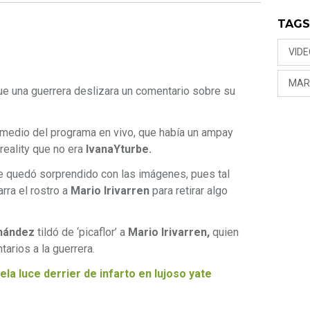
TAG
VID
MARI
e una guerrera deslizara un comentario sobre su
 medio del programa en vivo, que había un ampay
 reality que no era
IvanaYturbe.
e quedó sorprendido con las imágenes, pues tal
rra el rostro a
Mario Irivarren
para retirar algo
nández
tildó de ‘picaflor’ a
Mario Irivarren,
quien
tarios a la guerrera.
a luce derrier de infarto en lujoso yate