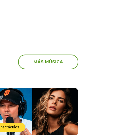
e justo”
MÁS MÚSICA
spectáculos