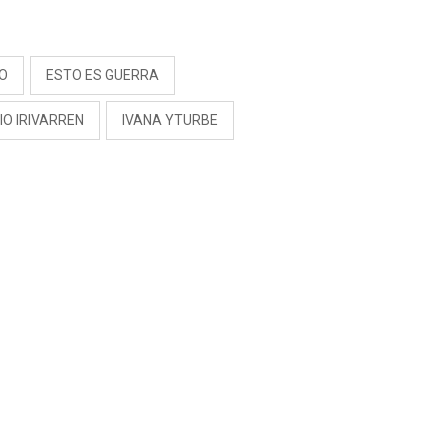
RIVADENEIRA: “NO LE
CERRARÍA LAS
S
PUERTAS”
EO
ESTO ES GUERRA
O IRIVARREN
IVANA YTURBE