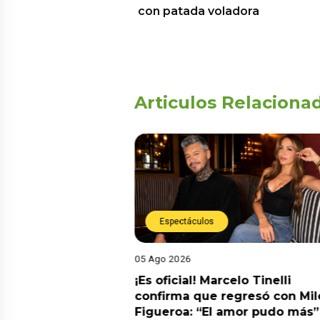
con patada voladora
Articulos Relaciona
Espectáculos
05 Ago 2026
cidente! Kevin
¡Es oficial! Marcelo Tinelli
e ocho metros en
confirma que regresó con Mil
a” y genera
Figueroa: “El amor pudo más”