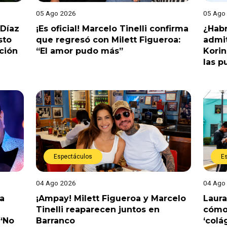
05 Ago 2026
05 Ago
 Díaz
¡Es oficial! Marcelo Tinelli confirma
¿Habr
sto
que regresó con Milett Figueroa:
admit
ción
“El amor pudo más”
Korin
las p
Espectáculos
E
04 Ago 2026
04 Ago
a
¡Ampay! Milett Figueroa y Marcelo
Laura
Tinelli reaparecen juntos en
cómo 
 “No
Barranco
‘colá