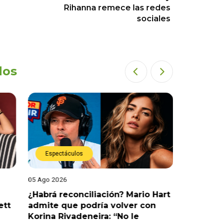
Rihanna remece las redes
sociales
dos
Espectáculos
Espect
05 Ago 2026
05 Ago 202
¿Habrá reconciliación? Mario Hart
Naldy Sa
ett
admite que podría volver con
que vivi
Korina Rivadeneira: “No le
denuncia