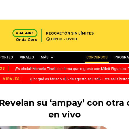
AL AIRE
REGGAETÓN SIN LÍMITES
00:00 - 05:00
Onda Cero
PORTES
VIRALES
MÁS
CONCURSOS
PROGR
OS
¡Es oficial! Marcelo Tinelli confirma que regresó con Milett Figueroa
VIRALES
¿Por qué es feriado el 6 de agosto en Perú? Esta es la histor
 Revelan su ‘ampay’ con otra
en vivo