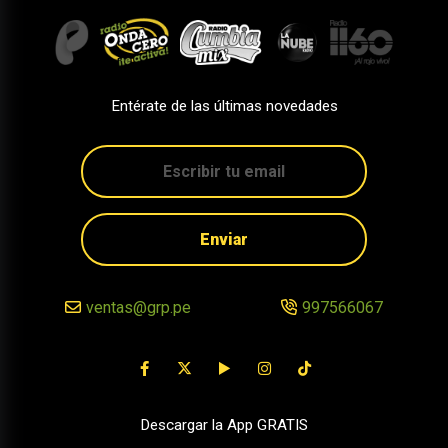
Entérate de las últimas novedades
Enviar
ventas@grp.pe
997566067
Descargar la App GRATIS