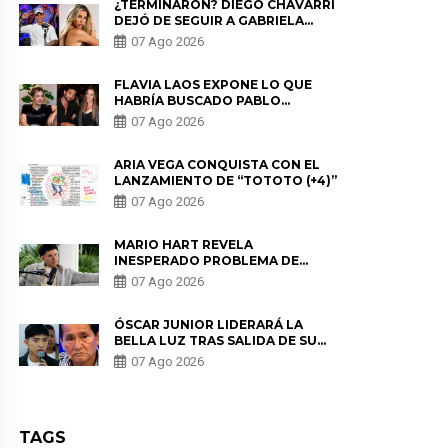
¿TERMINARON? DIEGO CHÁVARRI
DEJÓ DE SEGUIR A GABRIELA
HERRERA Y ANUNCIA SU SALIDA
07 Ago 2026
DE PÓDCAST
FLAVIA LAOS EXPONE LO QUE
HABRÍA BUSCADO PABLO
HEREDIA CON ALE FULLER: “UNA
07 Ago 2026
DE LAS PARTES QUERÍA EL
REMEMBER”
ARIA VEGA CONQUISTA CON EL
LANZAMIENTO DE “TOTOTO (+4)”
07 Ago 2026
MARIO HART REVELA
INESPERADO PROBLEMA DE
SALUD ANTES DE SEPARARSE DE
07 Ago 2026
KORINA: “ME ENCONTRARON UN
TUMOR”
ÓSCAR JUNIOR LIDERARÁ LA
BELLA LUZ TRAS SALIDA DE SU
PADRE POR POLÉMICA CON
07 Ago 2026
NALDY SALDAÑA
TAGS