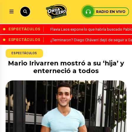
RADIO EN VIVO
ESPECTÁCULOS
Flavia Laos expone lo que habría buscado Pablo 
ESPECTÁCULOS
¿Terminaron? Diego Chávarri dejó de seguir a Ga
ESPECTÁCULOS
Mario Irivarren mostró a su ‘hija’ y
enterneció a todos