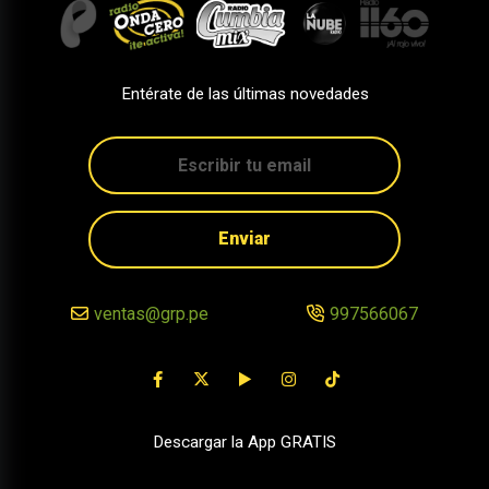
Entérate de las últimas novedades
Enviar
ventas@grp.pe
997566067
Descargar la App GRATIS