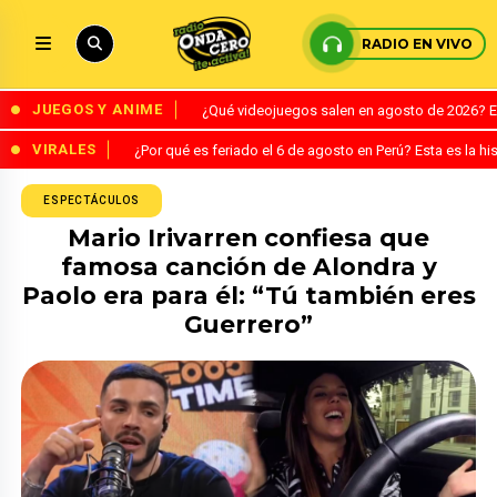
RADIO EN VIVO
JUEGOS Y ANIME
¿Qué videojuegos salen en agosto de 2026? 
VIRALES
¿Por qué es feriado el 6 de agosto en Perú? Esta es la his
ESPECTÁCULOS
Mario Irivarren confiesa que
famosa canción de Alondra y
Paolo era para él: “Tú también eres
Guerrero”