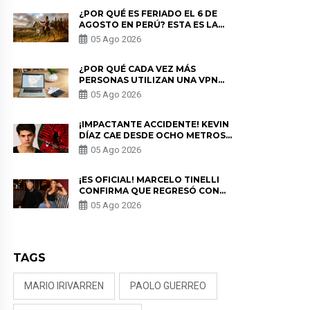
¿POR QUÉ ES FERIADO EL 6 DE
AGOSTO EN PERÚ? ESTA ES LA
HISTORIA
05 Ago 2026
¿POR QUÉ CADA VEZ MÁS
PERSONAS UTILIZAN UNA VPN
PARA PROTEGER SU
05 Ago 2026
PRIVACIDAD?
¡IMPACTANTE ACCIDENTE! KEVIN
DÍAZ CAE DESDE OCHO METROS
EN “ESTO ES GUERRA” Y GENERA
05 Ago 2026
PREOCUPACIÓN
¡ES OFICIAL! MARCELO TINELLI
CONFIRMA QUE REGRESÓ CON
MILETT FIGUEROA: “EL AMOR
05 Ago 2026
PUDO MÁS”
TAGS
MARIO IRIVARREN
PAOLO GUERREO