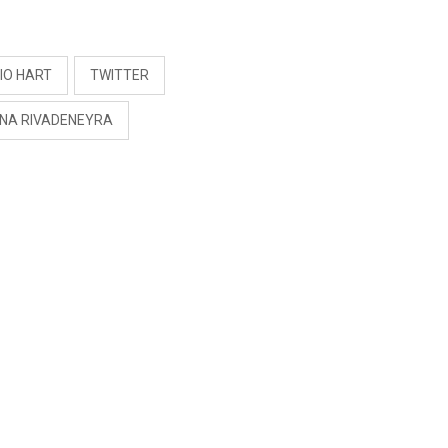
S
IO HART
TWITTER
INA RIVADENEYRA