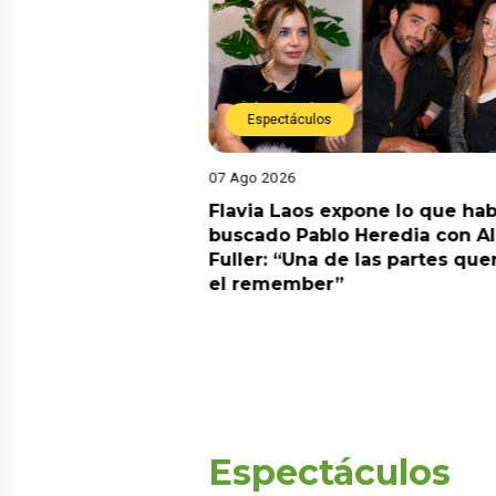
Espectáculos
07 Ago 2026
Diego Chávarri
Flavia Laos expone lo que hab
 a Gabriela Herrera
buscado Pablo Heredia con A
alida de pódcast
Fuller: “Una de las partes que
el remember”
Espectáculos