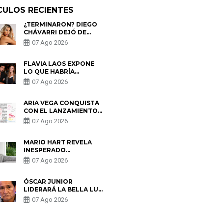
CULOS RECIENTES
¿TERMINARON? DIEGO
CHÁVARRI DEJÓ DE
SEGUIR A GABRIELA
07 Ago 2026
HERRERA Y ANUNCIA SU
SALIDA DE PÓDCAST
FLAVIA LAOS EXPONE
LO QUE HABRÍA
BUSCADO PABLO
07 Ago 2026
HEREDIA CON ALE
FULLER: “UNA DE LAS
PARTES QUERÍA EL
ARIA VEGA CONQUISTA
REMEMBER”
CON EL LANZAMIENTO
DE “TOTOTO (+4)”
07 Ago 2026
MARIO HART REVELA
INESPERADO
PROBLEMA DE SALUD
07 Ago 2026
ANTES DE SEPARARSE
DE KORINA: “ME
ENCONTRARON UN
ÓSCAR JUNIOR
TUMOR”
LIDERARÁ LA BELLA LUZ
TRAS SALIDA DE SU
07 Ago 2026
PADRE POR POLÉMICA
CON NALDY SALDAÑA