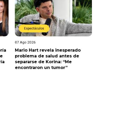
Espectáculos
Espect
07 Ago 2026
07 Ago 202
ría
Mario Hart revela inesperado
Óscar Ju
le
problema de salud antes de
tras sal
ría
separarse de Korina: “Me
polémic
encontraron un tumor”