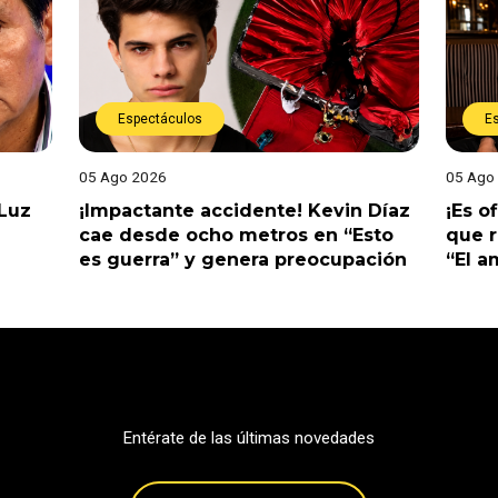
Espectáculos
E
05 Ago 2026
05 Ago
 Luz
¡Impactante accidente! Kevin Díaz
¡Es o
cae desde ocho metros en “Esto
que r
es guerra” y genera preocupación
“El 
Entérate de las últimas novedades