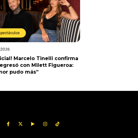
spectáculos
 2026
ficial! Marcelo Tinelli confirma
egresó con Milett Figueroa:
amor pudo más”