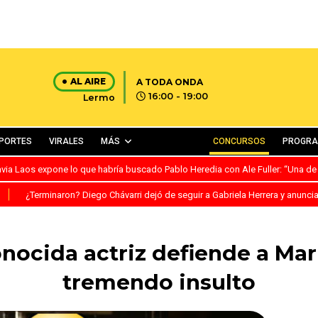
AL AIRE
A TODA ONDA
16:00 - 19:00
Lermo
PORTES
VIRALES
MÁS
CONCURSOS
PROGR
avia Laos expone lo que habría buscado Pablo Heredia con Ale Fuller: “Una de
S
¿Terminaron? Diego Chávarri dejó de seguir a Gabriela Herrera y anunci
onocida actriz defiende a Mar
tremendo insulto