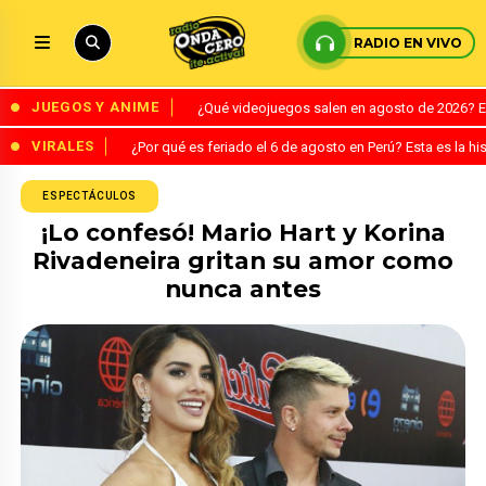
RADIO EN VIVO
JUEGOS Y ANIME
¿Qué videojuegos salen en agosto de 2026? 
VIRALES
¿Por qué es feriado el 6 de agosto en Perú? Esta es la his
ESPECTÁCULOS
¡Lo confesó! Mario Hart y Korina
Rivadeneira gritan su amor como
nunca antes