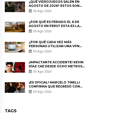
¿QUÉ VIDEOJUEGOS SALEN EN
AGOSTO DE 2026? ESTOS SON
LOS ESTRENOS MÁS ESPERADOS
06 Ago 2026
¿POR QUÉ ES FERIADO EL 6 DE
AGOSTO EN PERÚ? ESTA ES LA
HISTORIA
05 Ago 2026
¿POR QUÉ CADA VEZ MÁS
PERSONAS UTILIZAN UNA VPN
PARA PROTEGER SU
05 Ago 2026
PRIVACIDAD?
¡IMPACTANTE ACCIDENTE! KEVIN
DÍAZ CAE DESDE OCHO METROS
EN “ESTO ES GUERRA” Y GENERA
05 Ago 2026
PREOCUPACIÓN
¡ES OFICIAL! MARCELO TINELLI
CONFIRMA QUE REGRESÓ CON
MILETT FIGUEROA: “EL AMOR
05 Ago 2026
PUDO MÁS”
TAGS