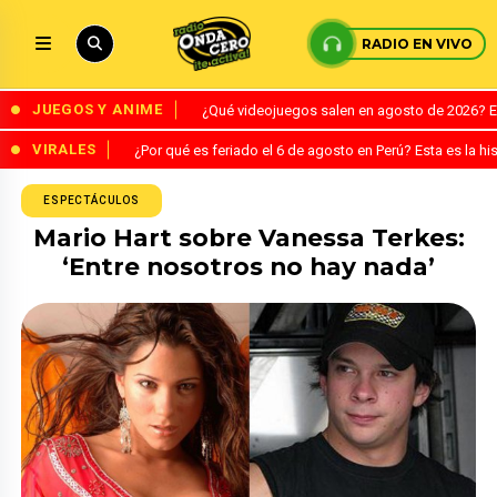
RADIO EN VIVO
JUEGOS Y ANIME
¿Qué videojuegos salen en agosto de 2026? 
VIRALES
¿Por qué es feriado el 6 de agosto en Perú? Esta es la his
ESPECTÁCULOS
Mario Hart sobre Vanessa Terkes:
‘Entre nosotros no hay nada’