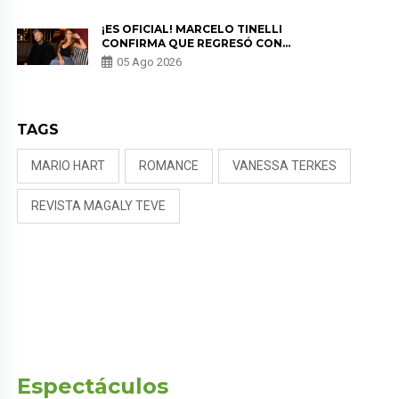
PREOCUPACIÓN
¡ES OFICIAL! MARCELO TINELLI
CONFIRMA QUE REGRESÓ CON
MILETT FIGUEROA: “EL AMOR
05 Ago 2026
PUDO MÁS”
TAGS
MARIO HART
ROMANCE
VANESSA TERKES
REVISTA MAGALY TEVE
Espectáculos