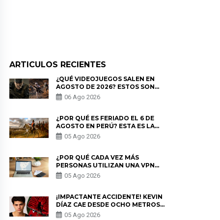
ARTICULOS RECIENTES
¿QUÉ VIDEOJUEGOS SALEN EN
AGOSTO DE 2026? ESTOS SON
LOS ESTRENOS MÁS ESPERADOS
06 Ago 2026
¿POR QUÉ ES FERIADO EL 6 DE
AGOSTO EN PERÚ? ESTA ES LA
HISTORIA
05 Ago 2026
¿POR QUÉ CADA VEZ MÁS
PERSONAS UTILIZAN UNA VPN
PARA PROTEGER SU
05 Ago 2026
PRIVACIDAD?
¡IMPACTANTE ACCIDENTE! KEVIN
DÍAZ CAE DESDE OCHO METROS
EN “ESTO ES GUERRA” Y GENERA
05 Ago 2026