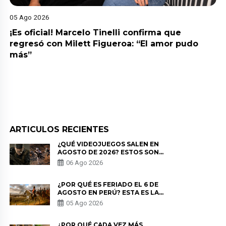
05 Ago 2026
¡Es oficial! Marcelo Tinelli confirma que
regresó con Milett Figueroa: “El amor pudo
más”
ARTICULOS RECIENTES
¿QUÉ VIDEOJUEGOS SALEN EN
AGOSTO DE 2026? ESTOS SON
LOS ESTRENOS MÁS ESPERADOS
06 Ago 2026
¿POR QUÉ ES FERIADO EL 6 DE
AGOSTO EN PERÚ? ESTA ES LA
HISTORIA
05 Ago 2026
¿POR QUÉ CADA VEZ MÁS