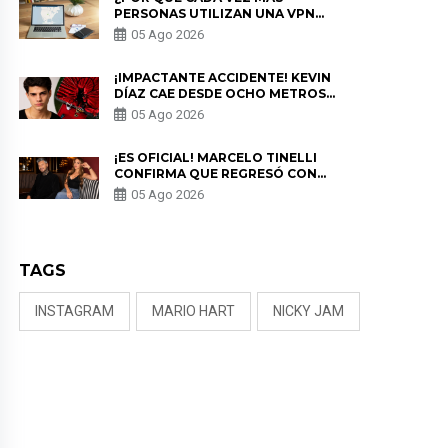
PERSONAS UTILIZAN UNA VPN
PARA PROTEGER SU
05 Ago 2026
PRIVACIDAD?
¡IMPACTANTE ACCIDENTE! KEVIN
DÍAZ CAE DESDE OCHO METROS
EN “ESTO ES GUERRA” Y GENERA
05 Ago 2026
PREOCUPACIÓN
¡ES OFICIAL! MARCELO TINELLI
CONFIRMA QUE REGRESÓ CON
MILETT FIGUEROA: “EL AMOR
05 Ago 2026
PUDO MÁS”
TAGS
INSTAGRAM
MARIO HART
NICKY JAM