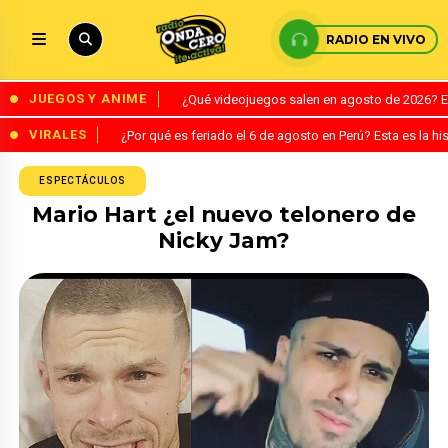
RADIO EN VIVO
JUEGOS Y ANIME
¿Qué videojuegos salen en agosto de 2026? 
VIRALES
¿Por qué es feriado el 6 de agosto en Perú? Esta es la his
ESPECTÁCULOS
Mario Hart ¿el nuevo telonero de
Nicky Jam?