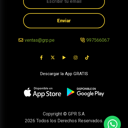
Enviar
ventas@grp.pe
997566067
Descargar la App GRATIS
Copyright © GPR S.A.
2026
Todos los Derechos Reservados.