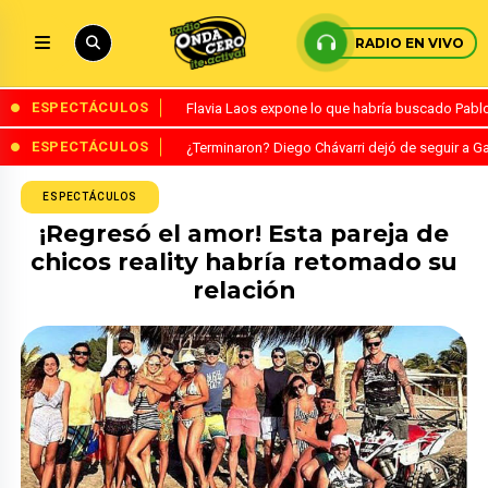
RADIO EN VIVO
ESPECTÁCULOS
Flavia Laos expone lo que habría buscado Pablo 
ESPECTÁCULOS
¿Terminaron? Diego Chávarri dejó de seguir a Ga
ESPECTÁCULOS
¡Regresó el amor! Esta pareja de
chicos reality habría retomado su
relación