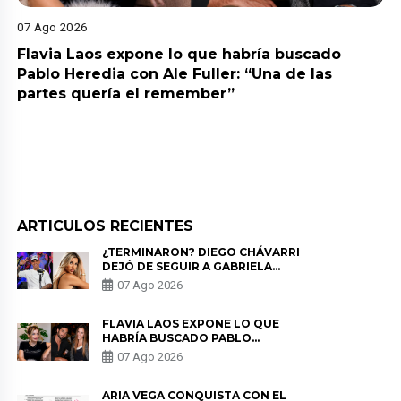
07 Ago 2026
Flavia Laos expone lo que habría buscado
Pablo Heredia con Ale Fuller: “Una de las
partes quería el remember”
ARTICULOS RECIENTES
¿TERMINARON? DIEGO CHÁVARRI
DEJÓ DE SEGUIR A GABRIELA
HERRERA Y ANUNCIA SU SALIDA
07 Ago 2026
DE PÓDCAST
FLAVIA LAOS EXPONE LO QUE
HABRÍA BUSCADO PABLO
HEREDIA CON ALE FULLER: “UNA
07 Ago 2026
DE LAS PARTES QUERÍA EL
REMEMBER”
ARIA VEGA CONQUISTA CON EL