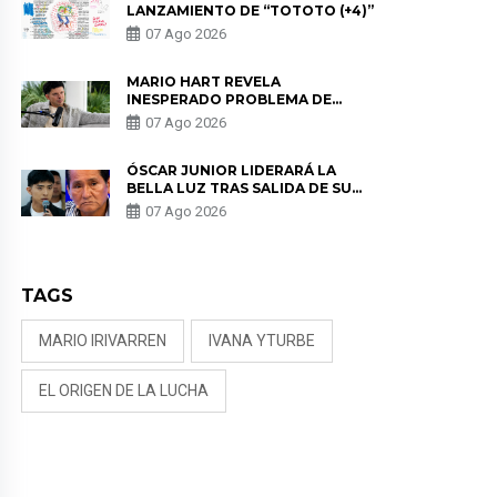
LANZAMIENTO DE “TOTOTO (+4)”
07 Ago 2026
MARIO HART REVELA
INESPERADO PROBLEMA DE
SALUD ANTES DE SEPARARSE DE
07 Ago 2026
KORINA: “ME ENCONTRARON UN
TUMOR”
ÓSCAR JUNIOR LIDERARÁ LA
BELLA LUZ TRAS SALIDA DE SU
PADRE POR POLÉMICA CON
07 Ago 2026
NALDY SALDAÑA
TAGS
MARIO IRIVARREN
IVANA YTURBE
EL ORIGEN DE LA LUCHA