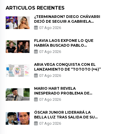
ARTICULOS RECIENTES
¿TERMINARON? DIEGO CHÁVARRI
DEJÓ DE SEGUIR A GABRIELA
HERRERA Y ANUNCIA SU SALIDA
07 Ago 2026
DE PÓDCAST
FLAVIA LAOS EXPONE LO QUE
HABRÍA BUSCADO PABLO
HEREDIA CON ALE FULLER: “UNA
07 Ago 2026
DE LAS PARTES QUERÍA EL
REMEMBER”
ARIA VEGA CONQUISTA CON EL
LANZAMIENTO DE “TOTOTO (+4)”
07 Ago 2026
MARIO HART REVELA
INESPERADO PROBLEMA DE
SALUD ANTES DE SEPARARSE DE
07 Ago 2026
KORINA: “ME ENCONTRARON UN
TUMOR”
ÓSCAR JUNIOR LIDERARÁ LA
BELLA LUZ TRAS SALIDA DE SU
PADRE POR POLÉMICA CON
07 Ago 2026
NALDY SALDAÑA