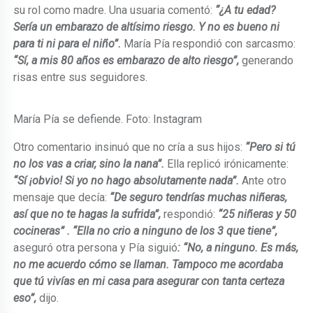
su rol como madre. Una usuaria comentó:
“¿A tu edad?
Sería un embarazo de altísimo riesgo. Y no es bueno ni
para ti ni para el niño”.
María Pía respondió con sarcasmo:
“Sí, a mis 80 años es embarazo de alto riesgo”,
generando
risas entre sus seguidores.
María Pía se defiende. Foto: Instagram
Otro comentario insinuó que no cría a sus hijos:
“Pero si tú
no los vas a criar, sino la nana”.
Ella replicó irónicamente:
“Sí ¡obvio! Si yo no hago absolutamente nada”.
Ante otro
mensaje que decía:
“De seguro tendrías muchas niñeras,
así que no te hagas la sufrida”,
respondió:
“25 niñeras y 50
cocineras” . “Ella no crio a ninguno de los 3 que tiene”,
aseguró otra persona y Pía siguió
: “No, a ninguno. Es más,
no me acuerdo cómo se llaman. Tampoco me acordaba
que tú vivías en mi casa para asegurar con tanta certeza
eso”,
dijo.