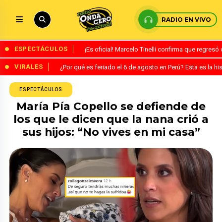
RADIO EN VIVO
ESPECTÁCULOS
¡Es oficial! Marcelo Tinelli confirma que regres
VIRALES
¿Por qué es feriado el 6 de agosto en Perú? Esta es la his
ESPECTÁCULOS
María Pía Copello se defiende de
los que le dicen que la nana crió a
sus hijos: “No vives en mi casa”