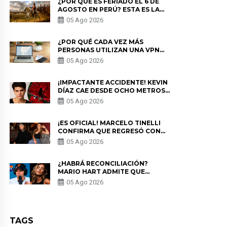
¿POR QUÉ ES FERIADO EL 6 DE
AGOSTO EN PERÚ? ESTA ES LA
HISTORIA
05 Ago 2026
¿POR QUÉ CADA VEZ MÁS
PERSONAS UTILIZAN UNA VPN
PARA PROTEGER SU
05 Ago 2026
PRIVACIDAD?
¡IMPACTANTE ACCIDENTE! KEVIN
DÍAZ CAE DESDE OCHO METROS
EN “ESTO ES GUERRA” Y GENERA
05 Ago 2026
PREOCUPACIÓN
¡ES OFICIAL! MARCELO TINELLI
CONFIRMA QUE REGRESÓ CON
MILETT FIGUEROA: “EL AMOR
05 Ago 2026
PUDO MÁS”
¿HABRÁ RECONCILIACIÓN?
MARIO HART ADMITE QUE
PODRÍA VOLVER CON KORINA
05 Ago 2026
RIVADENEIRA: “NO LE CERRARÍA
LAS PUERTAS”
TAGS