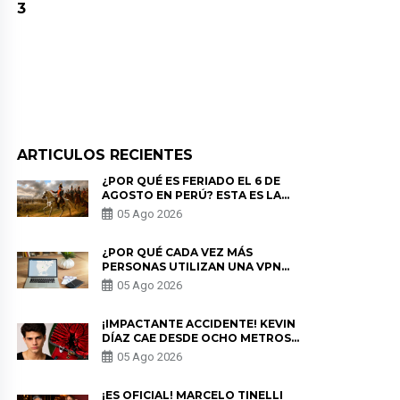
3
ARTICULOS RECIENTES
¿POR QUÉ ES FERIADO EL 6 DE
AGOSTO EN PERÚ? ESTA ES LA
HISTORIA
05 Ago 2026
¿POR QUÉ CADA VEZ MÁS
PERSONAS UTILIZAN UNA VPN
PARA PROTEGER SU
05 Ago 2026
PRIVACIDAD?
¡IMPACTANTE ACCIDENTE! KEVIN
DÍAZ CAE DESDE OCHO METROS
EN “ESTO ES GUERRA” Y GENERA
05 Ago 2026
PREOCUPACIÓN
¡ES OFICIAL! MARCELO TINELLI