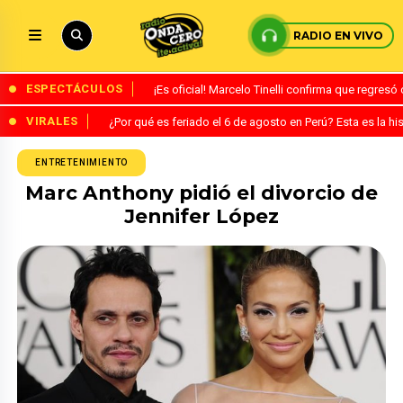
RADIO EN VIVO
ESPECTÁCULOS
¡Es oficial! Marcelo Tinelli confirma que regres
VIRALES
¿Por qué es feriado el 6 de agosto en Perú? Esta es la his
ENTRETENIMIENTO
Marc Anthony pidió el divorcio de
Jennifer López