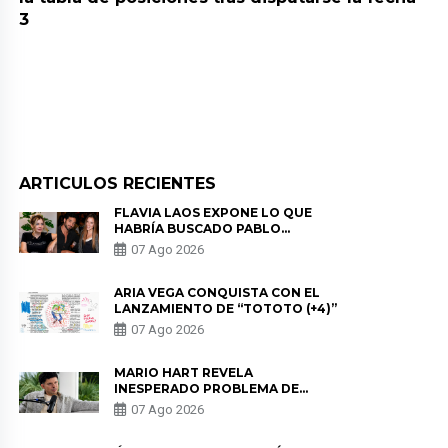
3
ARTICULOS RECIENTES
FLAVIA LAOS EXPONE LO QUE
HABRÍA BUSCADO PABLO
HEREDIA CON ALE FULLER: “UNA
07 Ago 2026
DE LAS PARTES QUERÍA EL
REMEMBER”
ARIA VEGA CONQUISTA CON EL
LANZAMIENTO DE “TOTOTO (+4)”
07 Ago 2026
MARIO HART REVELA
INESPERADO PROBLEMA DE
SALUD ANTES DE SEPARARSE DE
07 Ago 2026
KORINA: “ME ENCONTRARON UN
TUMOR”