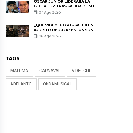
ÓSCAR JUNIOR LIDERARÁ LA
BELLA LUZ TRAS SALIDA DE SU
PADRE POR POLÉMICA CON
07 Ago 2026
NALDY SALDAÑA
¿QUÉ VIDEOJUEGOS SALEN EN
AGOSTO DE 2026? ESTOS SON
LOS ESTRENOS MÁS ESPERADOS
06 Ago 2026
TAGS
MALUMA
CARNAVAL
VIDEOCLIP
ADELANTO
ONDAMUSICAL