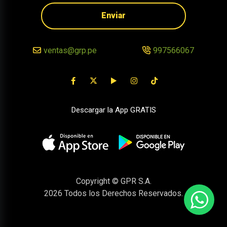
Enviar
ventas@grp.pe
997566067
Descargar la App GRATIS
Copyright © GPR S.A.
2026
Todos los Derechos Reservados.