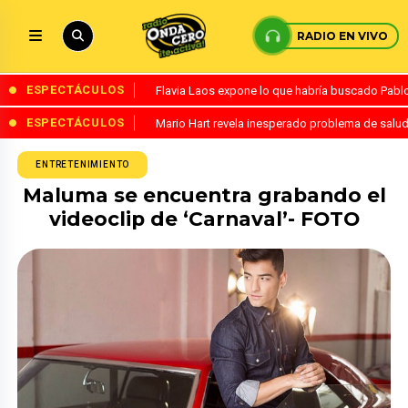
RADIO EN VIVO
ESPECTÁCULOS
Flavia Laos expone lo que habría buscado Pablo 
ESPECTÁCULOS
Mario Hart revela inesperado problema de salud
ENTRETENIMIENTO
Maluma se encuentra grabando el
videoclip de ‘Carnaval’- FOTO