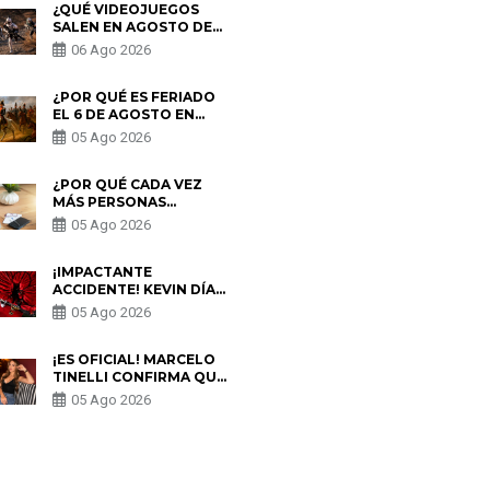
¿QUÉ VIDEOJUEGOS
SALEN EN AGOSTO DE
2026? ESTOS SON LOS
06 Ago 2026
ESTRENOS MÁS
ESPERADOS
¿POR QUÉ ES FERIADO
EL 6 DE AGOSTO EN
PERÚ? ESTA ES LA
05 Ago 2026
HISTORIA
¿POR QUÉ CADA VEZ
MÁS PERSONAS
UTILIZAN UNA VPN
05 Ago 2026
PARA PROTEGER SU
PRIVACIDAD?
¡IMPACTANTE
ACCIDENTE! KEVIN DÍAZ
CAE DESDE OCHO
05 Ago 2026
METROS EN “ESTO ES
GUERRA” Y GENERA
PREOCUPACIÓN
¡ES OFICIAL! MARCELO
TINELLI CONFIRMA QUE
REGRESÓ CON MILETT
05 Ago 2026
FIGUEROA: “EL AMOR
PUDO MÁS”
S