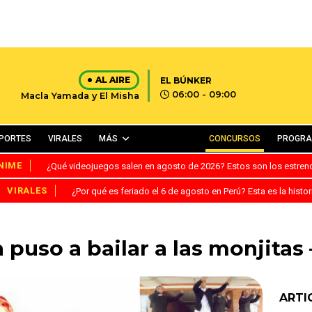
AL AIRE
EL BÚNKER
06:00 - 09:00
Macla Yamada y El Misha
PORTES
VIRALES
MÁS
CONCURSOS
PROGR
NIME
¿Qué videojuegos salen en agosto de 2026? Estos son los estre
VIRALES
¿Por qué es feriado el 6 de agosto en Perú? Esta es la histor
puso a bailar a las monjitas
ARTI