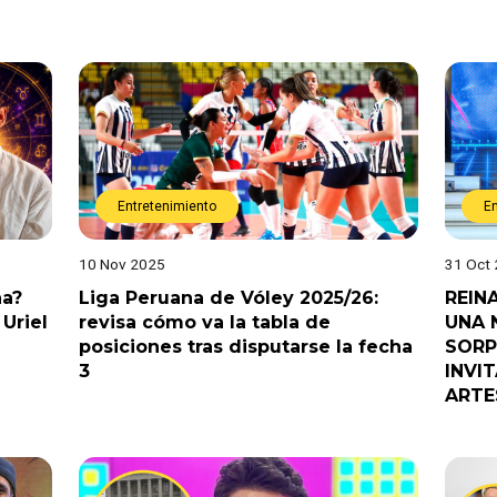
Entretenimiento
E
10 Nov 2025
31 Oct
na?
Liga Peruana de Vóley 2025/26:
REIN
Uriel
revisa cómo va la tabla de
UNA 
posiciones tras disputarse la fecha
SORP
3
INVI
ARTE