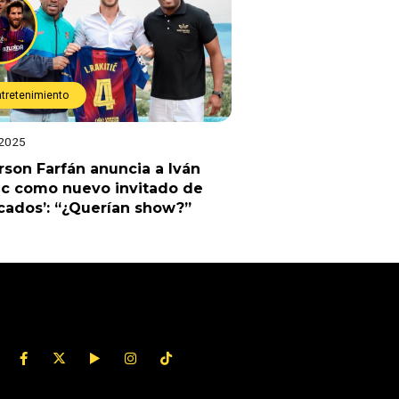
ntretenimiento
 2025
rson Farfán anuncia a Iván
ic como nuevo invitado de
cados’: “¿Querían show?”