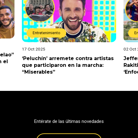
Entretenimiento
E
17 Oct 2025
02 Oct
Pelao”
‘Peluchín’ arremete contra artistas
Jeffe
 el
que participaron en la marcha:
Rakit
“Miserables”
‘Enfo
Entérate de las últimas novedades