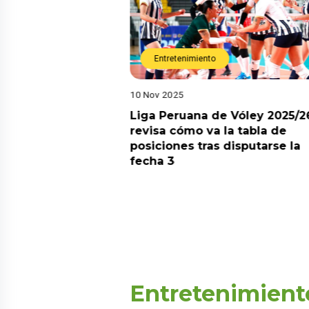
Entretenimiento
10 Nov 2025
arot esta semana?
Liga Peruana de Vóley 2025/2
predicciones de
revisa cómo va la tabla de
aquí
posiciones tras disputarse la
fecha 3
Entretenimient