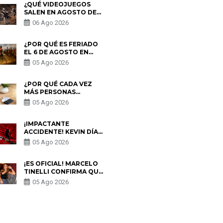
¿QUÉ VIDEOJUEGOS
SALEN EN AGOSTO DE
2026? ESTOS SON LOS
06 Ago 2026
ESTRENOS MÁS
ESPERADOS
¿POR QUÉ ES FERIADO
EL 6 DE AGOSTO EN
PERÚ? ESTA ES LA
05 Ago 2026
HISTORIA
¿POR QUÉ CADA VEZ
MÁS PERSONAS
UTILIZAN UNA VPN
05 Ago 2026
PARA PROTEGER SU
PRIVACIDAD?
¡IMPACTANTE
ACCIDENTE! KEVIN DÍAZ
CAE DESDE OCHO
05 Ago 2026
METROS EN “ESTO ES
GUERRA” Y GENERA
PREOCUPACIÓN
¡ES OFICIAL! MARCELO
TINELLI CONFIRMA QUE
REGRESÓ CON MILETT
05 Ago 2026
FIGUEROA: “EL AMOR
PUDO MÁS”
S