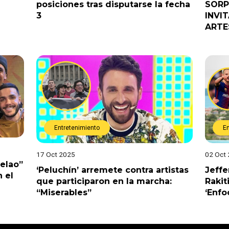
posiciones tras disputarse la fecha
SORP
3
INVI
ARTE
Entretenimiento
E
17 Oct 2025
02 Oct
Pelao”
‘Peluchín’ arremete contra artistas
Jeffe
 el
que participaron en la marcha:
Rakit
“Miserables”
‘Enfo