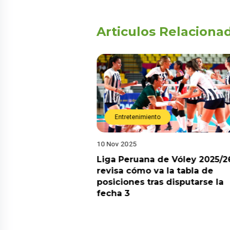
Articulos Relaciona
Entretenimiento
10 Nov 2025
arot esta semana?
Liga Peruana de Vóley 2025/2
predicciones de
revisa cómo va la tabla de
aquí
posiciones tras disputarse la
fecha 3