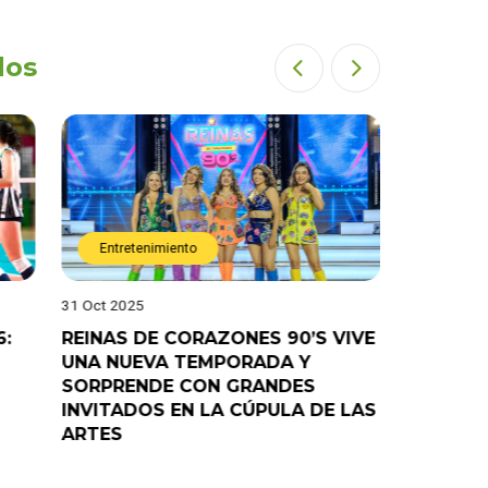
dos
Entretenimiento
Entret
31 Oct 2025
28 Oct 202
6:
REINAS DE CORAZONES 90’S VIVE
¡”Good T
UNA NUEVA TEMPORADA Y
“Pelao” 
SORPRENDE CON GRANDES
programa
INVITADOS EN LA CÚPULA DE LAS
ARTES