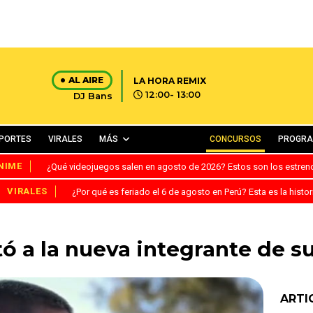
AL AIRE
LA HORA REMIX
12:00- 13:00
DJ Bans
PORTES
VIRALES
MÁS
CONCURSOS
PROGR
NIME
¿Qué videojuegos salen en agosto de 2026? Estos son los estre
VIRALES
¿Por qué es feriado el 6 de agosto en Perú? Esta es la histor
 a la nueva integrante de su
ARTI