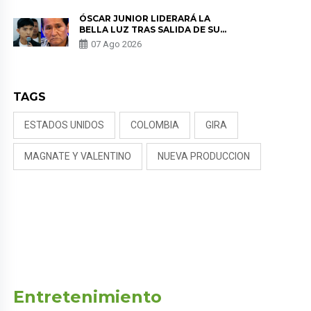
TUMOR”
ÓSCAR JUNIOR LIDERARÁ LA
BELLA LUZ TRAS SALIDA DE SU
PADRE POR POLÉMICA CON
07 Ago 2026
NALDY SALDAÑA
TAGS
ESTADOS UNIDOS
COLOMBIA
GIRA
MAGNATE Y VALENTINO
NUEVA PRODUCCION
Entretenimiento