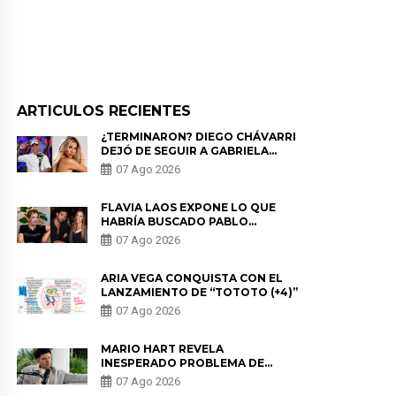
ARTICULOS RECIENTES
¿TERMINARON? DIEGO CHÁVARRI
DEJÓ DE SEGUIR A GABRIELA
HERRERA Y ANUNCIA SU SALIDA
07 Ago 2026
DE PÓDCAST
FLAVIA LAOS EXPONE LO QUE
HABRÍA BUSCADO PABLO
HEREDIA CON ALE FULLER: “UNA
07 Ago 2026
DE LAS PARTES QUERÍA EL
REMEMBER”
ARIA VEGA CONQUISTA CON EL
LANZAMIENTO DE “TOTOTO (+4)”
07 Ago 2026
MARIO HART REVELA
INESPERADO PROBLEMA DE
SALUD ANTES DE SEPARARSE DE
07 Ago 2026
KORINA: “ME ENCONTRARON UN