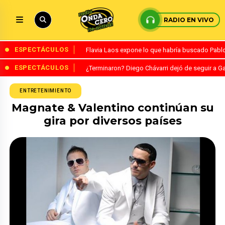
RADIO EN VIVO
ESPECTÁCULOS
Flavia Laos expone lo que habría buscado Pablo 
ESPECTÁCULOS
¿Terminaron? Diego Chávarri dejó de seguir a Ga
ENTRETENIMIENTO
Magnate & Valentino continúan su
gira por diversos países