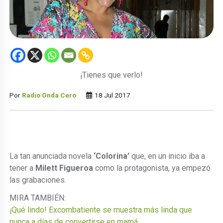
¡Tienes que verlo!
Por
Radio Onda Cero
18 Jul 2017
La tan anunciada novela
‘Colorina’
que, en un inicio iba a
tener a
Milett Figueroa
como la protagonista, ya empezó
las grabaciones.
MIRA TAMBIÉN:
¡Qué lindo! Excombatiente se muestra más linda que
nunca a días de convertirse en mamá