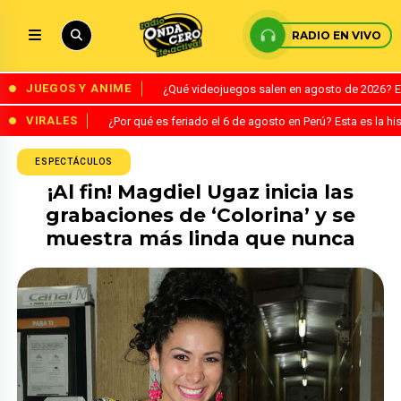
RADIO EN VIVO
JUEGOS Y ANIME
¿Qué videojuegos salen en agosto de 2026? 
VIRALES
¿Por qué es feriado el 6 de agosto en Perú? Esta es la his
ESPECTÁCULOS
¡Al fin! Magdiel Ugaz inicia las
grabaciones de ‘Colorina’ y se
muestra más linda que nunca