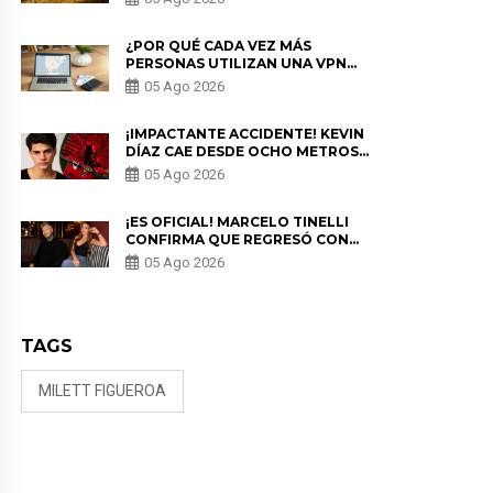
¿POR QUÉ CADA VEZ MÁS
PERSONAS UTILIZAN UNA VPN
PARA PROTEGER SU
05 Ago 2026
PRIVACIDAD?
¡IMPACTANTE ACCIDENTE! KEVIN
DÍAZ CAE DESDE OCHO METROS
EN “ESTO ES GUERRA” Y GENERA
05 Ago 2026
PREOCUPACIÓN
¡ES OFICIAL! MARCELO TINELLI
CONFIRMA QUE REGRESÓ CON
MILETT FIGUEROA: “EL AMOR
05 Ago 2026
PUDO MÁS”
TAGS
MILETT FIGUEROA