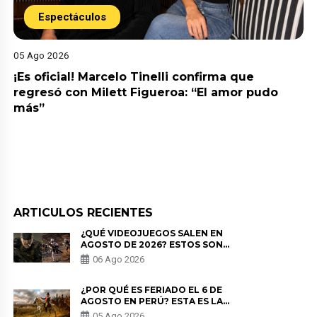
Espectáculos
05 Ago 2026
¡Es oficial! Marcelo Tinelli confirma que
regresó con Milett Figueroa: “El amor pudo
más”
ARTICULOS RECIENTES
¿QUÉ VIDEOJUEGOS SALEN EN
AGOSTO DE 2026? ESTOS SON
LOS ESTRENOS MÁS ESPERADOS
06 Ago 2026
¿POR QUÉ ES FERIADO EL 6 DE
AGOSTO EN PERÚ? ESTA ES LA
HISTORIA
05 Ago 2026