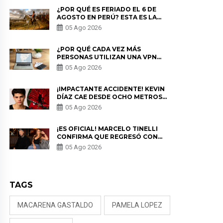
¿POR QUÉ ES FERIADO EL 6 DE
AGOSTO EN PERÚ? ESTA ES LA
HISTORIA
05 Ago 2026
¿POR QUÉ CADA VEZ MÁS
PERSONAS UTILIZAN UNA VPN
PARA PROTEGER SU
05 Ago 2026
PRIVACIDAD?
¡IMPACTANTE ACCIDENTE! KEVIN
DÍAZ CAE DESDE OCHO METROS
EN “ESTO ES GUERRA” Y GENERA
05 Ago 2026
PREOCUPACIÓN
¡ES OFICIAL! MARCELO TINELLI
CONFIRMA QUE REGRESÓ CON
MILETT FIGUEROA: “EL AMOR
05 Ago 2026
PUDO MÁS”
TAGS
MACARENA GASTALDO
PAMELA LOPEZ