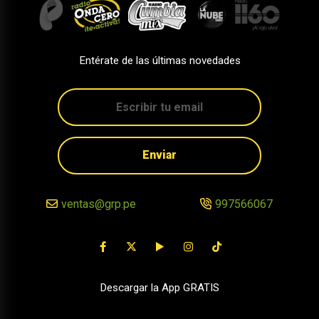
Entérate de las últimas novedades
Enviar
ventas@grp.pe
997566067
Descargar la App GRATIS