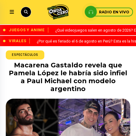
RADIO EN VIVO
JUEGOS Y ANIME
¿Qué videojuegos salen en agosto de 2026? 
VIRALES
¿Por qué es feriado el 6 de agosto en Perú? Esta es la his
ESPECTÁCULOS
Macarena Gastaldo revela que
Pamela López le habría sido infiel
a Paul Michael con modelo
argentino