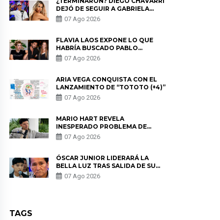
¿TERMINARON? DIEGO CHÁVARRI
DEJÓ DE SEGUIR A GABRIELA
HERRERA Y ANUNCIA SU SALIDA
07 Ago 2026
DE PÓDCAST
FLAVIA LAOS EXPONE LO QUE
HABRÍA BUSCADO PABLO
HEREDIA CON ALE FULLER: “UNA
07 Ago 2026
DE LAS PARTES QUERÍA EL
REMEMBER”
ARIA VEGA CONQUISTA CON EL
LANZAMIENTO DE “TOTOTO (+4)”
07 Ago 2026
MARIO HART REVELA
INESPERADO PROBLEMA DE
SALUD ANTES DE SEPARARSE DE
07 Ago 2026
KORINA: “ME ENCONTRARON UN
TUMOR”
ÓSCAR JUNIOR LIDERARÁ LA
BELLA LUZ TRAS SALIDA DE SU
PADRE POR POLÉMICA CON
07 Ago 2026
NALDY SALDAÑA
TAGS