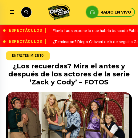
RADIO EN VIVO
ESPECTÁCULOS
Flavia Laos expone lo que habría buscado Pablo 
ESPECTÁCULOS
¿Terminaron? Diego Chávarri dejó de seguir a Ga
ENTRETENIMIENTO
¿Los recuerdas? Mira el antes y
después de los actores de la serie
‘Zack y Cody’ – FOTOS