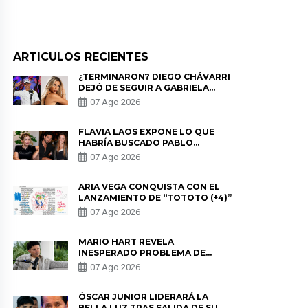
ARTICULOS RECIENTES
¿TERMINARON? DIEGO CHÁVARRI
DEJÓ DE SEGUIR A GABRIELA
HERRERA Y ANUNCIA SU SALIDA
07 Ago 2026
DE PÓDCAST
FLAVIA LAOS EXPONE LO QUE
HABRÍA BUSCADO PABLO
HEREDIA CON ALE FULLER: “UNA
07 Ago 2026
DE LAS PARTES QUERÍA EL
REMEMBER”
ARIA VEGA CONQUISTA CON EL
LANZAMIENTO DE “TOTOTO (+4)”
07 Ago 2026
MARIO HART REVELA
INESPERADO PROBLEMA DE
SALUD ANTES DE SEPARARSE DE
07 Ago 2026
KORINA: “ME ENCONTRARON UN
TUMOR”
ÓSCAR JUNIOR LIDERARÁ LA
BELLA LUZ TRAS SALIDA DE SU