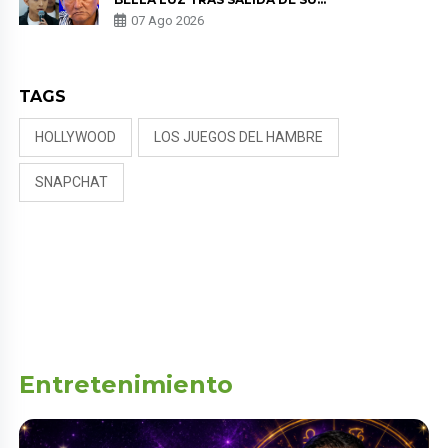
PADRE POR POLÉMICA CON
07 Ago 2026
NALDY SALDAÑA
TAGS
HOLLYWOOD
LOS JUEGOS DEL HAMBRE
SNAPCHAT
Entretenimiento