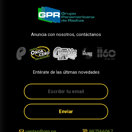
Anuncia con nosotros, contáctanos
Entérate de las últimas novedades
Enviar
ventas@grp.pe
997566067