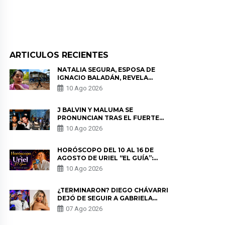
ARTICULOS RECIENTES
NATALIA SEGURA, ESPOSA DE
IGNACIO BALADÁN, REVELA
COMO VIVIÓ EL TERREMOTO EN
10 Ago 2026
COLOMBIA: “NO ME PODÍA
MOVER”
J BALVIN Y MALUMA SE
PRONUNCIAN TRAS EL FUERTE
TERREMOTO EN COLOMBIA:
10 Ago 2026
“VAMOS A MOVERNOS PARA
AYUDAR”
HORÓSCOPO DEL 10 AL 16 DE
AGOSTO DE URIEL “EL GUÍA”:
PREDICCIONES PARA TODOS LOS
10 Ago 2026
SIGNOS DEL ZODIACO AQUÍ
¿TERMINARON? DIEGO CHÁVARRI
DEJÓ DE SEGUIR A GABRIELA
HERRERA Y ANUNCIA SU SALIDA
07 Ago 2026
DE PÓDCAST