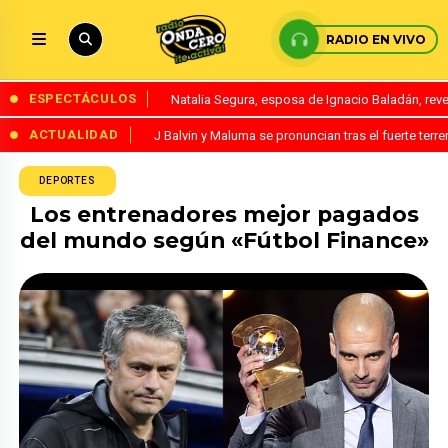
RADIO EN VIVO
ESPECTÁCULOS
Natalia Segura, esposa de Ignacio Baladán, rev
ACTUALIDAD
J Balvin y Maluma se pronuncian tras el fuerte te
DEPORTES
Los entrenadores mejor pagados
del mundo según «Fútbol Finance»