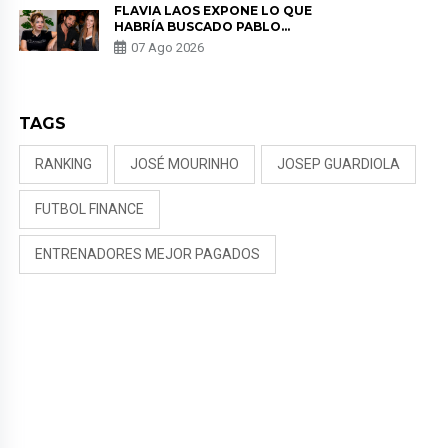
FLAVIA LAOS EXPONE LO QUE
HABRÍA BUSCADO PABLO
HEREDIA CON ALE FULLER: “UNA
07 Ago 2026
DE LAS PARTES QUERÍA EL
REMEMBER”
TAGS
RANKING
JOSÉ MOURINHO
JOSEP GUARDIOLA
FUTBOL FINANCE
ENTRENADORES MEJOR PAGADOS