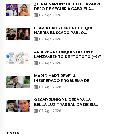
¿TERMINARON? DIEGO CHÁVARRI
DEJÓ DE SEGUIR A GABRIELA
HERRERA Y ANUNCIA SU SALIDA
07 Ago 2026
DE PÓDCAST
FLAVIA LAOS EXPONE LO QUE
HABRÍA BUSCADO PABLO
HEREDIA CON ALE FULLER: “UNA
07 Ago 2026
DE LAS PARTES QUERÍA EL
REMEMBER”
ARIA VEGA CONQUISTA CON EL
LANZAMIENTO DE “TOTOTO (+4)”
07 Ago 2026
MARIO HART REVELA
INESPERADO PROBLEMA DE
SALUD ANTES DE SEPARARSE DE
07 Ago 2026
KORINA: “ME ENCONTRARON UN
TUMOR”
ÓSCAR JUNIOR LIDERARÁ LA
BELLA LUZ TRAS SALIDA DE SU
PADRE POR POLÉMICA CON
07 Ago 2026
NALDY SALDAÑA
TAGS