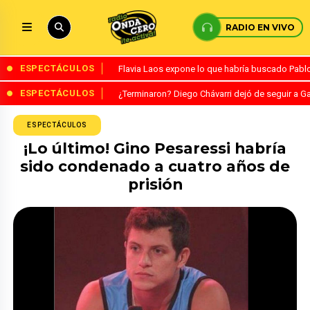
RADIO EN VIVO
ESPECTÁCULOS
Flavia Laos expone lo que habría buscado Pablo 
ESPECTÁCULOS
¿Terminaron? Diego Chávarri dejó de seguir a Ga
ESPECTÁCULOS
¡Lo último! Gino Pesaressi habría
sido condenado a cuatro años de
prisión