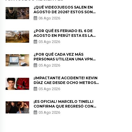
¿QUÉ VIDEOJUEGOS SALEN EN
AGOSTO DE 2026? ESTOS SON
LOS ESTRENOS MÁS ESPERADOS
06 Ago 2026
¿POR QUÉ ES FERIADO EL 6 DE
AGOSTO EN PERÚ? ESTA ES LA
HISTORIA
05 Ago 2026
¿POR QUÉ CADA VEZ MÁS
PERSONAS UTILIZAN UNA VPN
PARA PROTEGER SU
05 Ago 2026
PRIVACIDAD?
¡IMPACTANTE ACCIDENTE! KEVIN
DÍAZ CAE DESDE OCHO METROS
EN “ESTO ES GUERRA” Y GENERA
05 Ago 2026
PREOCUPACIÓN
¡ES OFICIAL! MARCELO TINELLI
CONFIRMA QUE REGRESÓ CON
MILETT FIGUEROA: “EL AMOR
05 Ago 2026
PUDO MÁS”