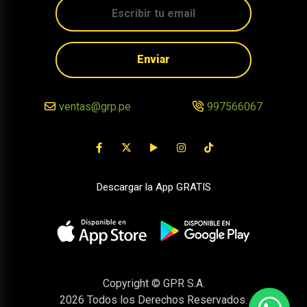
Enviar
ventas@grp.pe
997566067
Descargar la App GRATIS
Copyright © GPR S.A.
2026
Todos los Derechos Reservados.