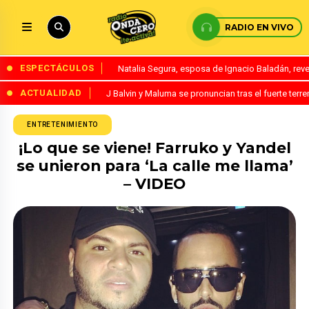
RADIO EN VIVO
ESPECTÁCULOS
Natalia Segura, esposa de Ignacio Baladán, rev
ACTUALIDAD
J Balvin y Maluma se pronuncian tras el fuerte te
ENTRETENIMIENTO
¡Lo que se viene! Farruko y Yandel
se unieron para ‘La calle me llama’
– VIDEO