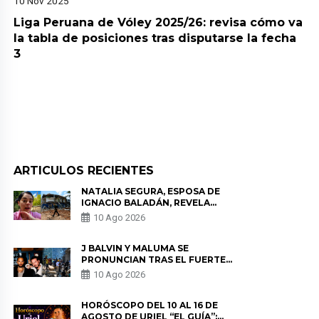
10 Nov 2025
Liga Peruana de Vóley 2025/26: revisa cómo va
la tabla de posiciones tras disputarse la fecha
3
ARTICULOS RECIENTES
NATALIA SEGURA, ESPOSA DE
IGNACIO BALADÁN, REVELA
COMO VIVIÓ EL TERREMOTO EN
10 Ago 2026
COLOMBIA: “NO ME PODÍA
MOVER”
J BALVIN Y MALUMA SE
PRONUNCIAN TRAS EL FUERTE
TERREMOTO EN COLOMBIA:
10 Ago 2026
“VAMOS A MOVERNOS PARA
AYUDAR”
HORÓSCOPO DEL 10 AL 16 DE
AGOSTO DE URIEL “EL GUÍA”: