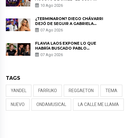
PREDICCIONES PARA TODOS LOS
10 Ago 2026
SIGNOS DEL ZODIACO AQUÍ
¿TERMINARON? DIEGO CHÁVARRI
DEJÓ DE SEGUIR A GABRIELA
HERRERA Y ANUNCIA SU SALIDA
07 Ago 2026
DE PÓDCAST
FLAVIA LAOS EXPONE LO QUE
HABRÍA BUSCADO PABLO
HEREDIA CON ALE FULLER: “UNA
07 Ago 2026
DE LAS PARTES QUERÍA EL
REMEMBER”
TAGS
YANDEL
FARRUKO
REGGAETON
TEMA
NUEVO
ONDAMUSICAL
LA CALLE ME LLAMA