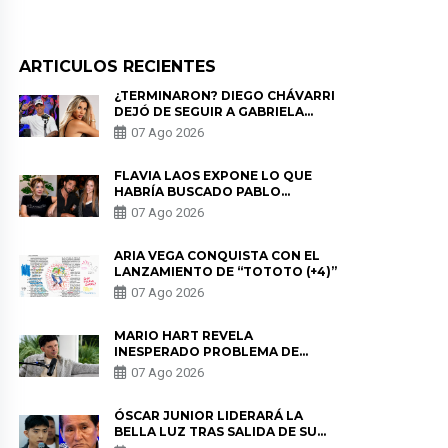
ARTICULOS RECIENTES
¿TERMINARON? DIEGO CHÁVARRI
DEJÓ DE SEGUIR A GABRIELA
HERRERA Y ANUNCIA SU SALIDA
07 Ago 2026
DE PÓDCAST
FLAVIA LAOS EXPONE LO QUE
HABRÍA BUSCADO PABLO
HEREDIA CON ALE FULLER: “UNA
07 Ago 2026
DE LAS PARTES QUERÍA EL
REMEMBER”
ARIA VEGA CONQUISTA CON EL
LANZAMIENTO DE “TOTOTO (+4)”
07 Ago 2026
MARIO HART REVELA
INESPERADO PROBLEMA DE
SALUD ANTES DE SEPARARSE DE
07 Ago 2026
KORINA: “ME ENCONTRARON UN
TUMOR”
ÓSCAR JUNIOR LIDERARÁ LA
BELLA LUZ TRAS SALIDA DE SU
PADRE POR POLÉMICA CON