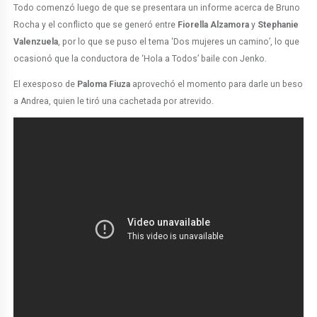
Todo comenzó luego de que se presentara un informe acerca de Bruno
Rocha y el conflicto que se generó entre
Fiorella Alzamora
y
Stephanie
Valenzuela
, por lo que se puso el tema ‘Dos mujeres un camino’, lo que
ocasionó que la conductora de ‘Hola a Todos’ baile con Jenko.
El exesposo de
Paloma Fiuza
aprovechó el momento para darle un beso
a Andrea, quien le tiró una cachetada por atrevido.