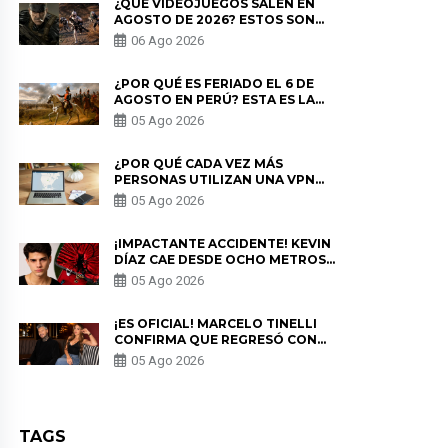
¿QUÉ VIDEOJUEGOS SALEN EN
AGOSTO DE 2026? ESTOS SON
LOS ESTRENOS MÁS ESPERADOS
06 Ago 2026
¿POR QUÉ ES FERIADO EL 6 DE
AGOSTO EN PERÚ? ESTA ES LA
HISTORIA
05 Ago 2026
¿POR QUÉ CADA VEZ MÁS
PERSONAS UTILIZAN UNA VPN
PARA PROTEGER SU
05 Ago 2026
PRIVACIDAD?
¡IMPACTANTE ACCIDENTE! KEVIN
DÍAZ CAE DESDE OCHO METROS
EN “ESTO ES GUERRA” Y GENERA
05 Ago 2026
PREOCUPACIÓN
¡ES OFICIAL! MARCELO TINELLI
CONFIRMA QUE REGRESÓ CON
MILETT FIGUEROA: “EL AMOR
05 Ago 2026
PUDO MÁS”
TAGS