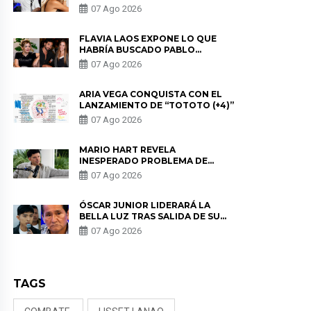
HERRERA Y ANUNCIA SU SALIDA
07 Ago 2026
DE PÓDCAST
FLAVIA LAOS EXPONE LO QUE
HABRÍA BUSCADO PABLO
HEREDIA CON ALE FULLER: “UNA
07 Ago 2026
DE LAS PARTES QUERÍA EL
REMEMBER”
ARIA VEGA CONQUISTA CON EL
LANZAMIENTO DE “TOTOTO (+4)”
07 Ago 2026
MARIO HART REVELA
INESPERADO PROBLEMA DE
SALUD ANTES DE SEPARARSE DE
07 Ago 2026
KORINA: “ME ENCONTRARON UN
TUMOR”
ÓSCAR JUNIOR LIDERARÁ LA
BELLA LUZ TRAS SALIDA DE SU
PADRE POR POLÉMICA CON
07 Ago 2026
NALDY SALDAÑA
TAGS