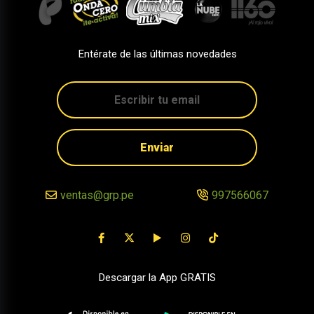
Entérate de las últimas novedades
Enviar
ventas@grp.pe
997566067
Descargar la App GRATIS