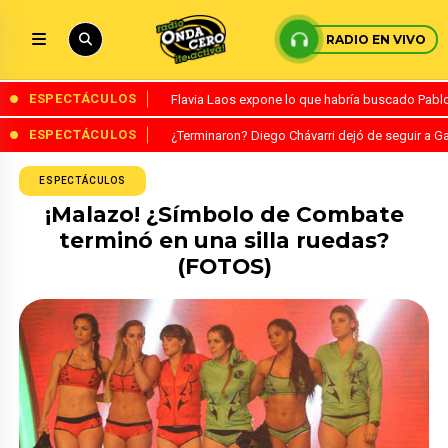
RADIO EN VIVO
ESPECTÁCULOS
Flavia Laos expone lo que habría buscado Pablo 
ESPECTÁCULOS
¿Terminaron? Diego Chávarri dejó de seguir a Ga
ESPECTÁCULOS
¡Malazo! ¿Símbolo de Combate
terminó en una silla ruedas?
(FOTOS)