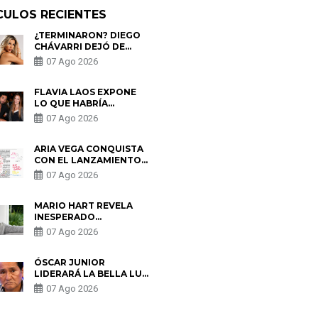
CULOS RECIENTES
¿TERMINARON? DIEGO
CHÁVARRI DEJÓ DE
SEGUIR A GABRIELA
07 Ago 2026
HERRERA Y ANUNCIA SU
SALIDA DE PÓDCAST
FLAVIA LAOS EXPONE
LO QUE HABRÍA
BUSCADO PABLO
07 Ago 2026
HEREDIA CON ALE
FULLER: “UNA DE LAS
PARTES QUERÍA EL
ARIA VEGA CONQUISTA
REMEMBER”
CON EL LANZAMIENTO
DE “TOTOTO (+4)”
07 Ago 2026
MARIO HART REVELA
INESPERADO
PROBLEMA DE SALUD
07 Ago 2026
ANTES DE SEPARARSE
DE KORINA: “ME
ENCONTRARON UN
ÓSCAR JUNIOR
TUMOR”
LIDERARÁ LA BELLA LUZ
TRAS SALIDA DE SU
07 Ago 2026
PADRE POR POLÉMICA
CON NALDY SALDAÑA