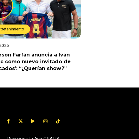
ntretenimiento
 2025
rson Farfán anuncia a Iván
ic como nuevo invitado de
cados’: “¿Querían show?”
Descargar la App GRATIS