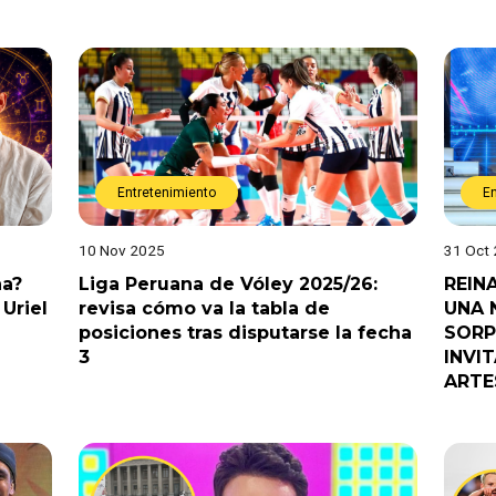
Entretenimiento
E
10 Nov 2025
31 Oct
na?
Liga Peruana de Vóley 2025/26:
REIN
Uriel
revisa cómo va la tabla de
UNA 
posiciones tras disputarse la fecha
SORP
3
INVI
ARTE