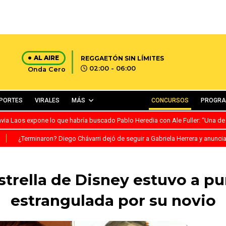
AL AIRE
REGGAETÓN SIN LÍMITES
02:00 - 06:00
Onda Cero
PORTES
VIRALES
MÁS
CONCURSOS
PROGR
avia Laos expone lo que habría buscado Pablo Heredia con Ale Fuller: “Una de
S
¿Terminaron? Diego Chávarri dejó de seguir a Gabriela Herrera y anunci
strella de Disney estuvo a p
estrangulada por su novio