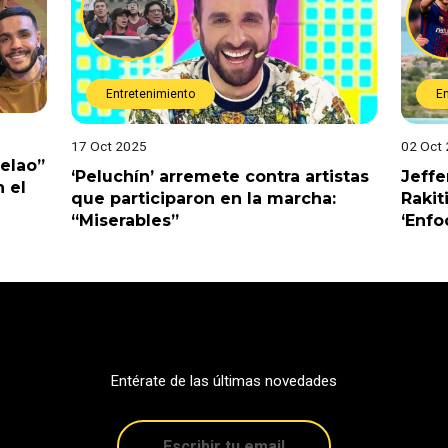
Entretenimiento
E
17 Oct 2025
02 Oct
Pelao”
‘Peluchín’ arremete contra artistas
Jeffe
 el
que participaron en la marcha:
Rakit
“Miserables”
‘Enfo
Entérate de las últimas novedades