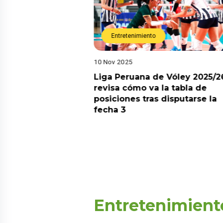
Entretenimiento
10 Nov 2025
arot esta semana?
Liga Peruana de Vóley 2025/2
predicciones de
revisa cómo va la tabla de
aquí
posiciones tras disputarse la
fecha 3
Entretenimient