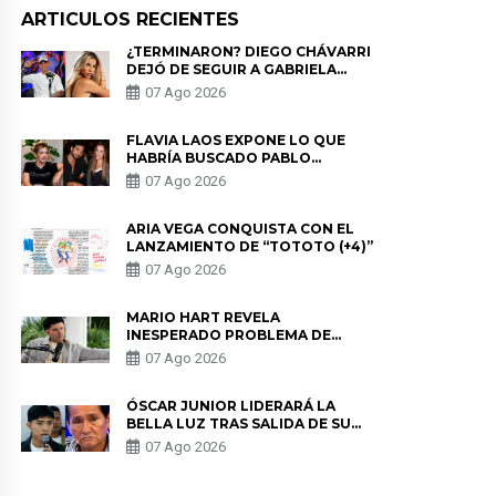
ARTICULOS RECIENTES
¿TERMINARON? DIEGO CHÁVARRI
DEJÓ DE SEGUIR A GABRIELA
HERRERA Y ANUNCIA SU SALIDA
07 Ago 2026
DE PÓDCAST
FLAVIA LAOS EXPONE LO QUE
HABRÍA BUSCADO PABLO
HEREDIA CON ALE FULLER: “UNA
07 Ago 2026
DE LAS PARTES QUERÍA EL
REMEMBER”
ARIA VEGA CONQUISTA CON EL
LANZAMIENTO DE “TOTOTO (+4)”
07 Ago 2026
MARIO HART REVELA
INESPERADO PROBLEMA DE
SALUD ANTES DE SEPARARSE DE
07 Ago 2026
KORINA: “ME ENCONTRARON UN
TUMOR”
ÓSCAR JUNIOR LIDERARÁ LA
BELLA LUZ TRAS SALIDA DE SU
PADRE POR POLÉMICA CON
07 Ago 2026
NALDY SALDAÑA