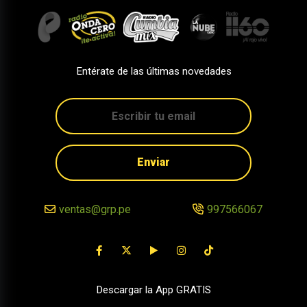
Entérate de las últimas novedades
Enviar
ventas@grp.pe
997566067
Descargar la App GRATIS