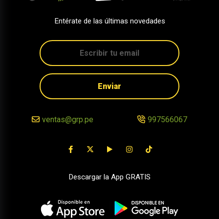
Entérate de las últimas novedades
Enviar
ventas@grp.pe
997566067
Descargar la App GRATIS