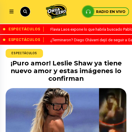
RADIO EN VIVO
ESPECTÁCULOS
Flavia Laos expone lo que habría buscado Pablo 
ESPECTÁCULOS
¿Terminaron? Diego Chávarri dejó de seguir a Ga
ESPECTÁCULOS
¡Puro amor! Leslie Shaw ya tiene
nuevo amor y estas imágenes lo
confirman