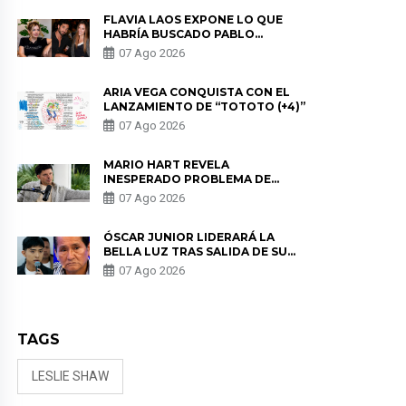
FLAVIA LAOS EXPONE LO QUE
HABRÍA BUSCADO PABLO
HEREDIA CON ALE FULLER: “UNA
07 Ago 2026
DE LAS PARTES QUERÍA EL
REMEMBER”
ARIA VEGA CONQUISTA CON EL
LANZAMIENTO DE “TOTOTO (+4)”
07 Ago 2026
MARIO HART REVELA
INESPERADO PROBLEMA DE
SALUD ANTES DE SEPARARSE DE
07 Ago 2026
KORINA: “ME ENCONTRARON UN
TUMOR”
ÓSCAR JUNIOR LIDERARÁ LA
BELLA LUZ TRAS SALIDA DE SU
PADRE POR POLÉMICA CON
07 Ago 2026
NALDY SALDAÑA
TAGS
LESLIE SHAW