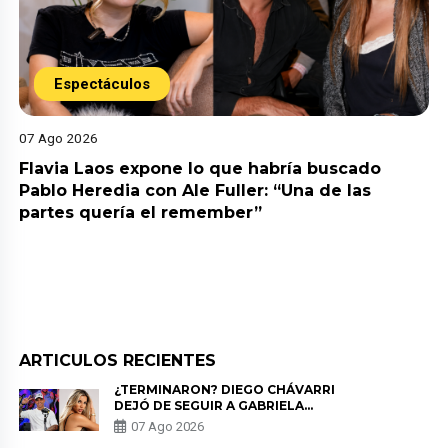
Espectáculos
07 Ago 2026
Flavia Laos expone lo que habría buscado
Pablo Heredia con Ale Fuller: “Una de las
partes quería el remember”
ARTICULOS RECIENTES
¿TERMINARON? DIEGO CHÁVARRI
DEJÓ DE SEGUIR A GABRIELA
HERRERA Y ANUNCIA SU SALIDA
07 Ago 2026
DE PÓDCAST