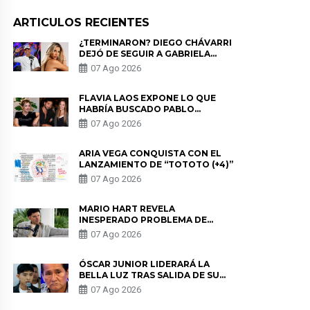
ARTICULOS RECIENTES
¿TERMINARON? DIEGO CHÁVARRI
DEJÓ DE SEGUIR A GABRIELA
HERRERA Y ANUNCIA SU SALIDA
07 Ago 2026
DE PÓDCAST
FLAVIA LAOS EXPONE LO QUE
HABRÍA BUSCADO PABLO
HEREDIA CON ALE FULLER: “UNA
07 Ago 2026
DE LAS PARTES QUERÍA EL
REMEMBER”
ARIA VEGA CONQUISTA CON EL
LANZAMIENTO DE “TOTOTO (+4)”
07 Ago 2026
MARIO HART REVELA
INESPERADO PROBLEMA DE
SALUD ANTES DE SEPARARSE DE
07 Ago 2026
KORINA: “ME ENCONTRARON UN
TUMOR”
ÓSCAR JUNIOR LIDERARÁ LA
BELLA LUZ TRAS SALIDA DE SU
PADRE POR POLÉMICA CON
07 Ago 2026
NALDY SALDAÑA