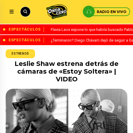
RADIO EN VIVO
ESPECTÁCULOS
Flavia Laos expone lo que habría buscado Pablo 
ESPECTÁCULOS
¿Terminaron? Diego Chávarri dejó de seguir a Ga
ESTRENOS
Leslie Shaw estrena detrás de
cámaras de «Estoy Soltera» |
VIDEO