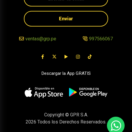
Enviar
ventas@grp.pe
997566067
Descargar la App GRATIS
Copyright © GPR S.A.
2026
Todos los Derechos Reservados.