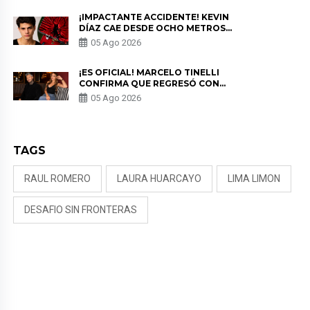
¡IMPACTANTE ACCIDENTE! KEVIN
DÍAZ CAE DESDE OCHO METROS
EN “ESTO ES GUERRA” Y GENERA
05 Ago 2026
PREOCUPACIÓN
¡ES OFICIAL! MARCELO TINELLI
CONFIRMA QUE REGRESÓ CON
MILETT FIGUEROA: “EL AMOR
05 Ago 2026
PUDO MÁS”
TAGS
RAUL ROMERO
LAURA HUARCAYO
LIMA LIMON
DESAFIO SIN FRONTERAS