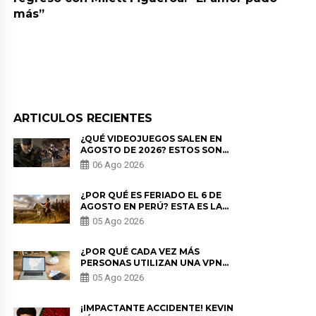
más”
ARTICULOS RECIENTES
¿QUÉ VIDEOJUEGOS SALEN EN
AGOSTO DE 2026? ESTOS SON
LOS ESTRENOS MÁS ESPERADOS
06 Ago 2026
¿POR QUÉ ES FERIADO EL 6 DE
AGOSTO EN PERÚ? ESTA ES LA
HISTORIA
05 Ago 2026
¿POR QUÉ CADA VEZ MÁS
PERSONAS UTILIZAN UNA VPN
PARA PROTEGER SU
05 Ago 2026
PRIVACIDAD?
¡IMPACTANTE ACCIDENTE! KEVIN