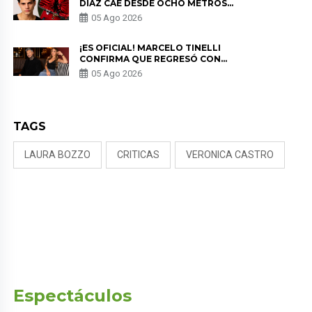
DÍAZ CAE DESDE OCHO METROS
EN “ESTO ES GUERRA” Y GENERA
05 Ago 2026
PREOCUPACIÓN
¡ES OFICIAL! MARCELO TINELLI
CONFIRMA QUE REGRESÓ CON
MILETT FIGUEROA: “EL AMOR
05 Ago 2026
PUDO MÁS”
TAGS
LAURA BOZZO
CRITICAS
VERONICA CASTRO
Espectáculos