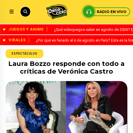
RADIO EN VIVO
JUEGOS Y ANIME
¿Qué videojuegos salen en agosto de 2026? 
VIRALES
¿Por qué es feriado el 6 de agosto en Perú? Esta es la his
ESPECTÁCULOS
Laura Bozzo responde con todo a
críticas de Verónica Castro