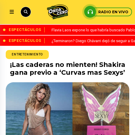
RADIO EN VIVO
ESPECTÁCULOS
Flavia Laos expone lo que habría buscado Pablo 
ESPECTÁCULOS
¿Terminaron? Diego Chávarri dejó de seguir a Ga
ENTRETENIMIENTO
¡Las caderas no mienten! Shakira
gana previo a ‘Curvas mas Sexys’