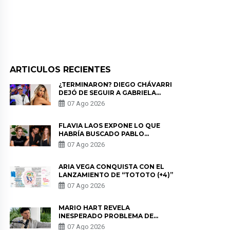
ARTICULOS RECIENTES
¿TERMINARON? DIEGO CHÁVARRI
DEJÓ DE SEGUIR A GABRIELA
HERRERA Y ANUNCIA SU SALIDA
07 Ago 2026
DE PÓDCAST
FLAVIA LAOS EXPONE LO QUE
HABRÍA BUSCADO PABLO
HEREDIA CON ALE FULLER: “UNA
07 Ago 2026
DE LAS PARTES QUERÍA EL
REMEMBER”
ARIA VEGA CONQUISTA CON EL
LANZAMIENTO DE “TOTOTO (+4)”
07 Ago 2026
MARIO HART REVELA
INESPERADO PROBLEMA DE
SALUD ANTES DE SEPARARSE DE
07 Ago 2026