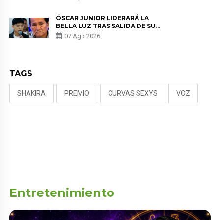
KORINA: “ME ENCONTRARON UN
TUMOR”
ÓSCAR JUNIOR LIDERARÁ LA
BELLA LUZ TRAS SALIDA DE SU
PADRE POR POLÉMICA CON
07 Ago 2026
NALDY SALDAÑA
TAGS
SHAKIRA
PREMIO
CURVAS SEXYS
VOZ
Entretenimiento