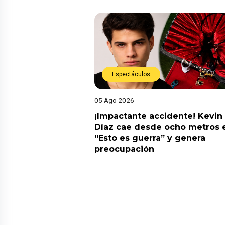
Espectáculos
05 Ago 2026
derará La Bella Luz
¡Impactante accidente! Kevin
su padre por
Díaz cae desde ocho metros 
Naldy Saldaña
“Esto es guerra” y genera
preocupación