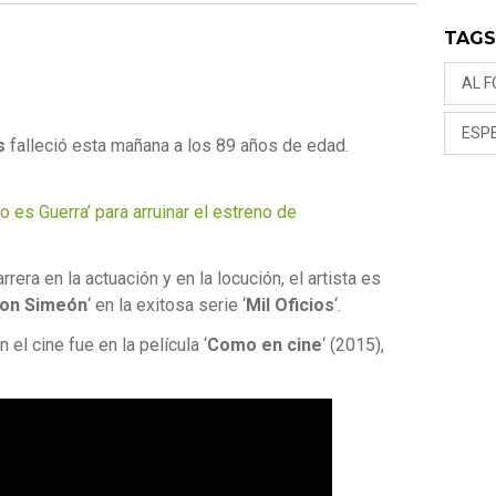
TAG
AL F
ESP
s
falleció esta mañana a los 89 años de edad.
o es Guerra’ para arruinar el estreno de
rera en la actuación y en la locución, el artista es
on Simeón
‘ en la exitosa serie ‘
Mil Oficios
‘.
 el cine fue en la película ‘
Como en cine
‘ (2015),