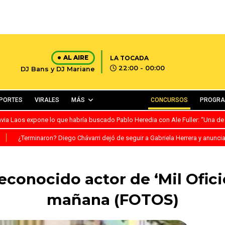
AL AIRE
LA TOCADA
22:00 - 00:00
DJ Bans y DJ Mariane
PORTES
VIRALES
MÁS
CONCURSOS
PROGR
avia Laos expone lo que habría buscado Pablo Heredia con Ale Fuller: “Una de
S
¿Terminaron? Diego Chávarri dejó de seguir a Gabriela Herrera y anunci
conocido actor de ‘Mil Oficio
mañana (FOTOS)