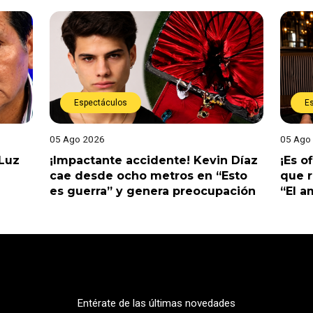
Espectáculos
E
05 Ago 2026
05 Ago
 Luz
¡Impactante accidente! Kevin Díaz
¡Es o
cae desde ocho metros en “Esto
que r
es guerra” y genera preocupación
“El 
Entérate de las últimas novedades