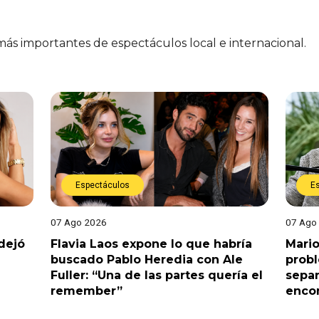
 más importantes de espectáculos local e internacional.
Espectáculos
E
07 Ago 2026
07 Ago
dejó
Flavia Laos expone lo que habría
Mario
buscado Pablo Heredia con Ale
prob
Fuller: “Una de las partes quería el
separ
remember”
enco