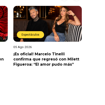
Espectáculos
Espect
05 Ago 2026
07 Ago 202
¡Es oficial! Marcelo Tinelli
¿Termina
en
confirma que regresó con Milett
dejó de 
Figueroa: “El amor pudo más”
y anunci