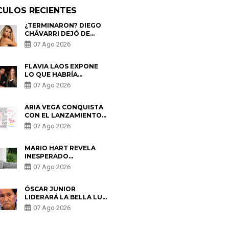
CULOS RECIENTES
¿TERMINARON? DIEGO
CHÁVARRI DEJÓ DE
SEGUIR A GABRIELA
07 Ago 2026
HERRERA Y ANUNCIA SU
SALIDA DE PÓDCAST
FLAVIA LAOS EXPONE
LO QUE HABRÍA
BUSCADO PABLO
07 Ago 2026
HEREDIA CON ALE
FULLER: “UNA DE LAS
PARTES QUERÍA EL
ARIA VEGA CONQUISTA
REMEMBER”
CON EL LANZAMIENTO
DE “TOTOTO (+4)”
07 Ago 2026
MARIO HART REVELA
INESPERADO
PROBLEMA DE SALUD
07 Ago 2026
ANTES DE SEPARARSE
DE KORINA: “ME
ENCONTRARON UN
ÓSCAR JUNIOR
TUMOR”
LIDERARÁ LA BELLA LUZ
TRAS SALIDA DE SU
07 Ago 2026
PADRE POR POLÉMICA
CON NALDY SALDAÑA