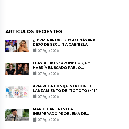
ARTICULOS RECIENTES
¿TERMINARON? DIEGO CHÁVARRI
DEJÓ DE SEGUIR A GABRIELA
HERRERA Y ANUNCIA SU SALIDA
07 Ago 2026
DE PÓDCAST
FLAVIA LAOS EXPONE LO QUE
HABRÍA BUSCADO PABLO
HEREDIA CON ALE FULLER: “UNA
07 Ago 2026
DE LAS PARTES QUERÍA EL
REMEMBER”
ARIA VEGA CONQUISTA CON EL
LANZAMIENTO DE “TOTOTO (+4)”
07 Ago 2026
MARIO HART REVELA
INESPERADO PROBLEMA DE
SALUD ANTES DE SEPARARSE DE
07 Ago 2026
KORINA: “ME ENCONTRARON UN
TUMOR”