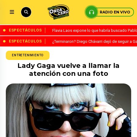
RADIO EN VIVO
ESPECTÁCULOS
Flavia Laos expone lo que habría buscado Pablo 
ESPECTÁCULOS
¿Terminaron? Diego Chávarri dejó de seguir a Ga
ENTRETENIMIENTO
Lady Gaga vuelve a llamar la
atención con una foto