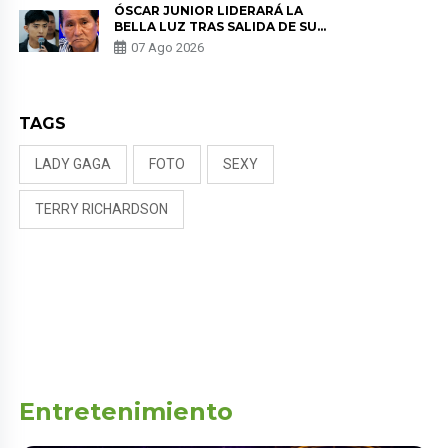
ÓSCAR JUNIOR LIDERARÁ LA
BELLA LUZ TRAS SALIDA DE SU
PADRE POR POLÉMICA CON
07 Ago 2026
NALDY SALDAÑA
TAGS
LADY GAGA
FOTO
SEXY
TERRY RICHARDSON
Entretenimiento