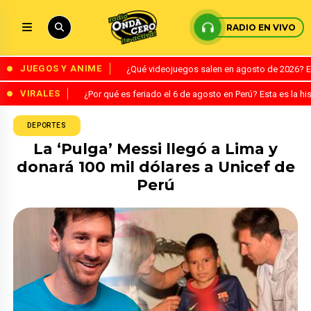
RADIO EN VIVO
JUEGOS Y ANIME
¿Qué videojuegos salen en agosto de 2026? 
VIRALES
¿Por qué es feriado el 6 de agosto en Perú? Esta es la his
DEPORTES
La ‘Pulga’ Messi llegó a Lima y
donará 100 mil dólares a Unicef de
Perú