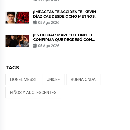
PRIVACIDAD?
¡IMPACTANTE ACCIDENTE! KEVIN
DÍAZ CAE DESDE OCHO METROS
EN “ESTO ES GUERRA” Y GENERA
05 Ago 2026
PREOCUPACIÓN
¡ES OFICIAL! MARCELO TINELLI
CONFIRMA QUE REGRESÓ CON
MILETT FIGUEROA: “EL AMOR
05 Ago 2026
PUDO MÁS”
TAGS
LIONEL MESSI
UNICEF
BUENA ONDA
NIÑOS Y ADOLESCENTES