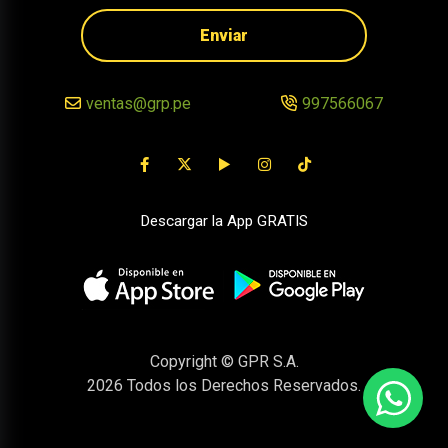
Enviar
ventas@grp.pe
997566067
Descargar la App GRATIS
Copyright © GPR S.A.
2026
Todos los Derechos Reservados.